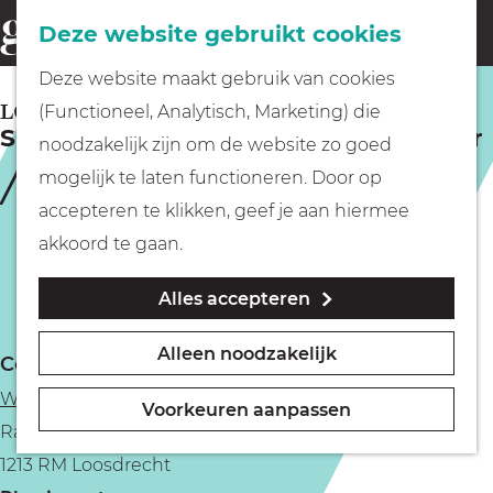
Fietsen
Deze website gebruikt cookies
menu
Z
G
Deze website maakt gebruik van cookies
o
Wandelen
a
LOOSDRECHT
(Functioneel, Analytisch, Marketing) die
e
Sunday Roast & Toost: Indian Summer
n
noodzakelijk zijn om de website zo goed
k
Varen
a
mogelijk te laten functioneren. Door op
e
a
accepteren te klikken, geef je aan hiermee
n
r
Met kinderen
akkoord te gaan.
d
Alles accepteren
e
Geocachen
h
Alleen noodzakelijk
Contact
o
Naar het museum
Wijngaard Zonnestraal
m
Voorkeuren aanpassen
Rading 105
e
Winkelen
1213 RM Loosdrecht
p