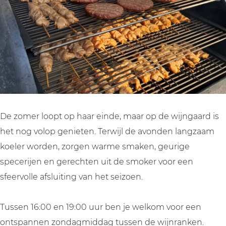
&
s
a
o
&
T
t
s
a
T
o
&
t
s
o
o
T
&
t
o
s
o
T
&
s
t
o
o
T
t
:
s
o
o
:
I
t
s
o
I
De zomer loopt op haar einde, maar op de wijngaard is
n
:
t
s
n
het nog volop genieten. Terwijl de avonden langzaam
d
I
:
t
d
koeler worden, zorgen warme smaken, geurige
i
n
I
:
i
specerijen en gerechten uit de smoker voor een
a
d
n
I
a
sfeervolle afsluiting van het seizoen.
n
i
d
n
n
S
a
i
d
S
Tussen 16:00 en 19:00 uur ben je welkom voor een
u
n
a
i
u
ontspannen zondagmiddag tussen de wijnranken.