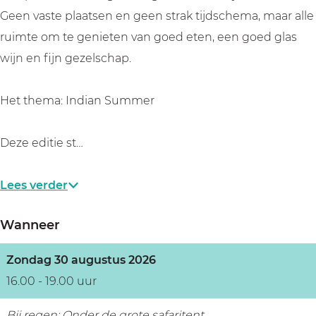
m
S
n
a
m
Geen vaste plaatsen en geen strak tijdschema, maar alle
m
u
S
n
m
ruimte om te genieten van goed eten, een goed glas
e
m
u
S
e
wijn en fijn gezelschap.
r
m
m
u
r
e
m
m
Het thema: Indian Summer
r
e
m
r
e
Deze editie st…
r
Lees verder
Wanneer
Zondag 30 augustus 2026
16.00 - 19.00 uur
Bij regen: Onder de grote safaritent