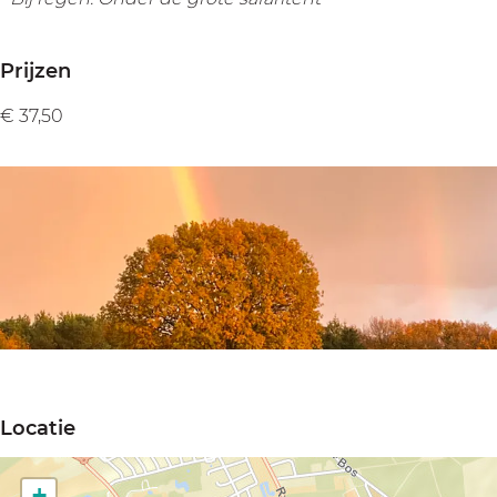
Prijzen
€ 37,50
O
p
Locatie
e
n
+