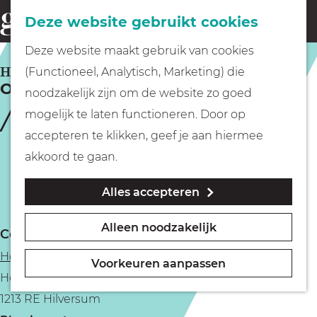
Fietsen
Deze website gebruikt cookies
menu
Z
G
Deze website maakt gebruik van cookies
o
Wandelen
a
HILVERSUM
(Functioneel, Analytisch, Marketing) die
e
Ontdek de Hoorneboegse Heide
n
noodzakelijk zijn om de website zo goed
k
Varen
a
mogelijk te laten functioneren. Door op
e
a
accepteren te klikken, geef je aan hiermee
n
r
Met kinderen
akkoord te gaan.
d
Alles accepteren
e
Geocachen
h
Alleen noodzakelijk
Contact
o
Naar het museum
Hoorneboegse Heide
m
Voorkeuren aanpassen
Hoorneboeg
e
Winkelen
1213 RE Hilversum
p