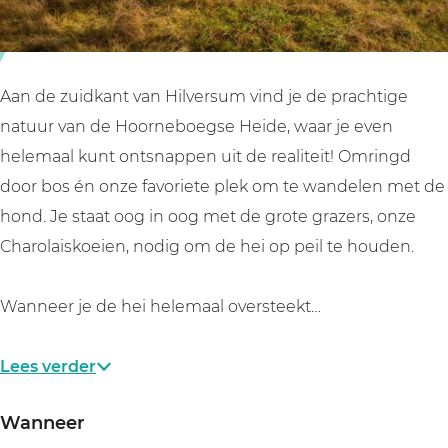
o
o
r
o
o
n
r
r
e
n
n
b
Aan de zuidkant van Hilversum vind je de prachtige
e
e
o
natuur van de Hoorneboegse Heide, waar je even
b
b
e
helemaal kunt ontsnappen uit de realiteit! Omringd
o
o
g
door bos én onze favoriete plek om te wandelen met de
e
e
s
hond. Je staat oog in oog met de grote grazers, onze
g
g
e
Charolaiskoeien, nodig om de hei op peil te houden.
s
s
H
e
e
e
Wanneer je de hei helemaal oversteekt…
H
H
i
e
e
d
Lees verder
i
i
e
Wanneer
d
d