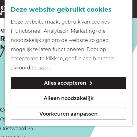
Fietsen
Deze website gebruikt cookies
menu
Z
G
Deze website maakt gebruik van cookies
o
Wandelen
a
MAARSSEN
(Functioneel, Analytisch, Marketing) die
e
Rondvaart over de Vecht vanuit
n
noodzakelijk zijn om de website zo goed
k
Maarssen
Varen
a
mogelijk te laten functioneren. Door op
e
a
accepteren te klikken, geef je aan hiermee
n
r
Met kinderen
akkoord te gaan.
d
Alles accepteren
e
Geocachen
h
Alleen noodzakelijk
o
Naar het museum
Contact
m
Voorkeuren aanpassen
Opstaplocatie: parkeerplaats van de hockeyvelden
e
Winkelen
Oostwaard 34
p