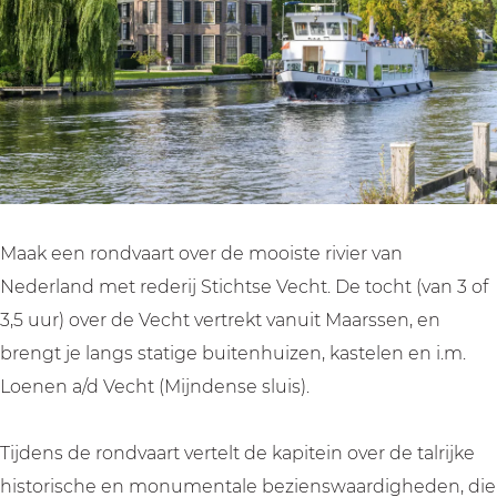
e
t
r
v
r
o
t
e
d
v
o
r
e
e
v
d
V
r
e
e
e
d
r
V
c
e
d
e
h
V
e
c
Maak een rondvaart over de mooiste rivier van
t
e
V
h
Nederland met rederij Stichtse Vecht. De tocht (van 3 of
v
c
e
t
3,5 uur) over de Vecht vertrekt vanuit Maarssen, en
a
h
c
v
brengt je langs statige buitenhuizen, kastelen en i.m.
n
t
h
a
Loenen a/d Vecht (Mijndense sluis).
u
v
t
n
i
a
v
u
Tijdens de rondvaart vertelt de kapitein over de talrijke
t
n
a
i
historische en monumentale bezienswaardigheden, die