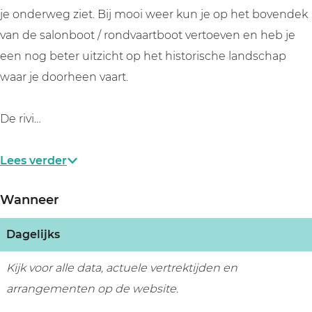
M
u
n
t
je onderweg ziet. Bij mooi weer kun je op het bovendek
a
i
u
M
van de salonboot / rondvaartboot vertoeven en heb je
a
t
i
a
een nog beter uitzicht op het historische landschap
r
M
t
a
waar je doorheen vaart.
s
a
M
r
s
a
a
s
De rivi…
e
r
a
s
n
s
r
e
Lees verder
s
s
n
e
s
Wanneer
n
e
n
Dagelijks
Kijk voor alle data, actuele vertrektijden en
arrangementen op de website.