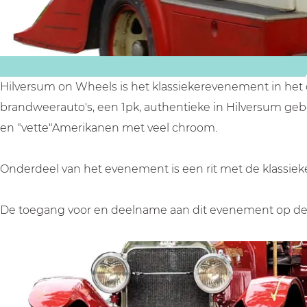
m
m
n
o
o
W
n
n
h
W
W
e
h
h
e
Hilversum on Wheels is het klassiekerevenement in het ce
e
e
l
brandweerauto's, een 1pk, authentieke in Hilversum gebo
e
e
s
en "vette"Amerikanen met veel chroom.
l
l
s
s
Onderdeel van het evenement is een rit met de klassieke 
De toegang voor en deelname aan dit evenement op de m