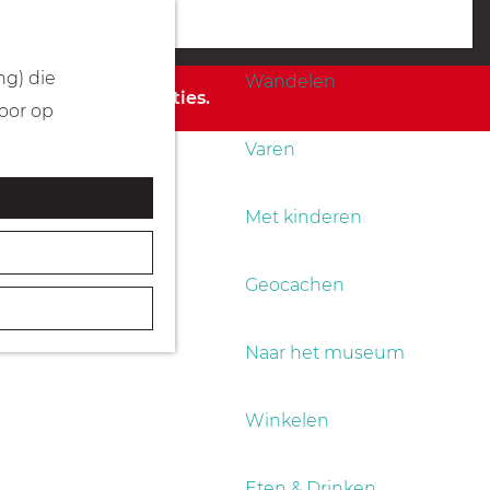
Fietsen
menu
ng) die
Wandelen
 de beschikbare opties.
Door op
Varen
Met kinderen
Geocachen
Naar het museum
Winkelen
Eten & Drinken