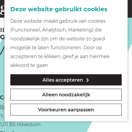
Fietsen
Deze website gebruikt cookies
menu
Z
G
Deze website maakt gebruik van cookies
o
Wandelen
a
HILVERSUM
(Functioneel, Analytisch, Marketing) die
e
Grills & Grapes
n
noodzakelijk zijn om de website zo goed
k
Varen
a
mogelijk te laten functioneren. Door op
e
a
accepteren te klikken, geef je aan hiermee
n
r
Met kinderen
akkoord te gaan.
d
Alles accepteren
e
Geocachen
h
Alleen noodzakelijk
Contact
o
Naar het museum
Roast
m
Voorkeuren aanpassen
's Gravelandseweg 12D
e
Winkelen
1211 BS Hilversum
p