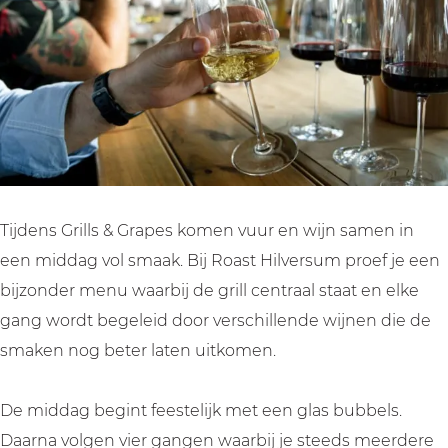
e
a
r
G
e
s
p
a
r
s
e
p
a
s
e
p
s
e
s
Tijdens Grills & Grapes komen vuur en wijn samen in
een middag vol smaak. Bij Roast Hilversum proef je een
bijzonder menu waarbij de grill centraal staat en elke
gang wordt begeleid door verschillende wijnen die de
smaken nog beter laten uitkomen.
De middag begint feestelijk met een glas bubbels.
Daarna volgen vier gangen waarbij je steeds meerdere