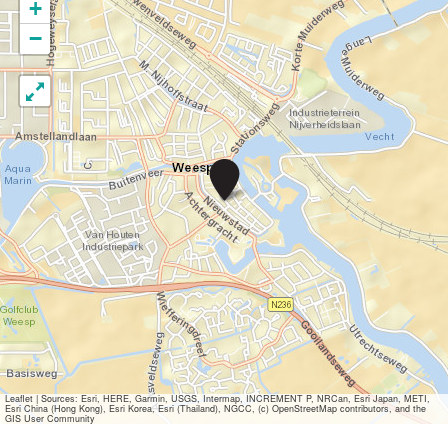
+
−
S
l
u
i
s
-
e
n
B
r
u
g
g
e
Leaflet
|
Sources: Esri, HERE, Garmin, USGS, Intermap, INCREMENT P, NRCan, Esri Japan, METI,
Esri China (Hong Kong), Esri Korea, Esri (Thailand), NGCC, (c) OpenStreetMap contributors, and the
n
GIS User Community
f