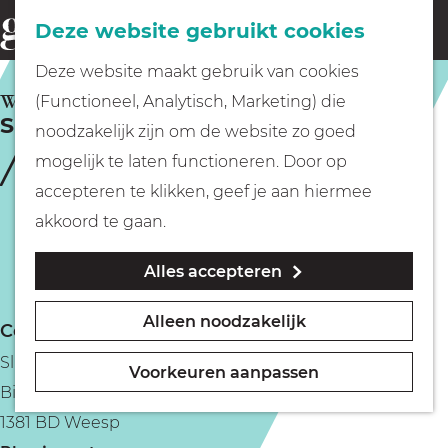
Fietsen
Deze website gebruikt cookies
menu
Z
G
Deze website maakt gebruik van cookies
o
Wandelen
a
WEESP
(Functioneel, Analytisch, Marketing) die
e
Sluis- en Bruggenfeest | Weesp
n
noodzakelijk zijn om de website zo goed
k
Varen
a
mogelijk te laten functioneren. Door op
e
a
accepteren te klikken, geef je aan hiermee
n
r
Met kinderen
akkoord te gaan.
d
Alles accepteren
e
Geocachen
h
Alleen noodzakelijk
Contact
o
Naar het museum
Sluis- en Bruggenfeest
m
Voorkeuren aanpassen
Binnenstad
e
Winkelen
1381 BD Weesp
p