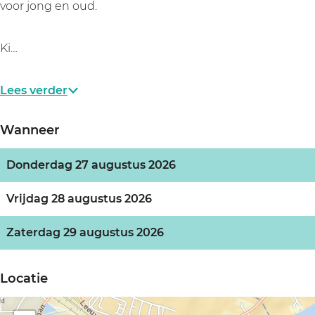
s
s
voor jong en oud.
p
p
Ki…
Lees verder
Wanneer
Donderdag 27 augustus 2026
Vrijdag 28 augustus 2026
Zaterdag 29 augustus 2026
Locatie