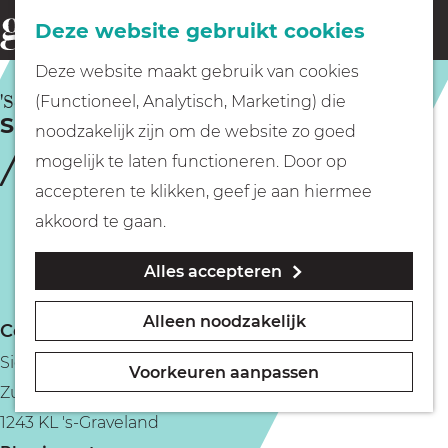
Fietsen
Deze website gebruikt cookies
menu
Z
G
Deze website maakt gebruik van cookies
o
Wandelen
a
'S-GRAVELAND
(Functioneel, Analytisch, Marketing) die
e
Siertuin Gooilust
n
noodzakelijk zijn om de website zo goed
k
Varen
a
mogelijk te laten functioneren. Door op
e
a
accepteren te klikken, geef je aan hiermee
n
r
Met kinderen
akkoord te gaan.
d
Alles accepteren
e
Geocachen
h
Alleen noodzakelijk
Contact
o
Naar het museum
Siertuin Gooilust
m
Voorkeuren aanpassen
Zuidereinde 49
e
Winkelen
1243 KL 's-Graveland
p