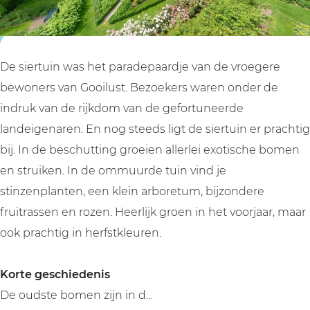
o
o
i
o
o
l
i
i
u
l
l
s
De siertuin was het paradepaardje van de vroegere
u
u
t
bewoners van Gooilust. Bezoekers waren onder de
s
s
indruk van de rijkdom van de gefortuneerde
t
t
landeigenaren. En nog steeds ligt de siertuin er prachtig
bij. In de beschutting groeien allerlei exotische bomen
en struiken. In de ommuurde tuin vind je
stinzenplanten, een klein arboretum, bijzondere
fruitrassen en rozen. Heerlijk groen in het voorjaar, maar
ook prachtig in herfstkleuren.
Korte geschiedenis
De oudste bomen zijn in d…