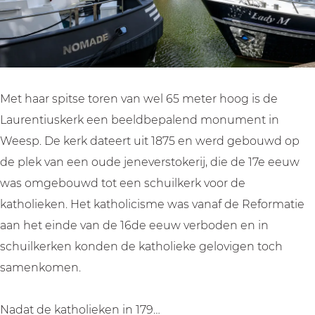
t
u
i
s
u
k
s
e
k
r
Met haar spitse toren van wel 65 meter hoog is de
e
k
Laurentiuskerk een beeldbepalend monument in
r
Weesp. De kerk dateert uit 1875 en werd gebouwd op
k
de plek van een oude jeneverstokerij, die de 17e eeuw
was omgebouwd tot een schuilkerk voor de
katholieken. Het katholicisme was vanaf de Reformatie
aan het einde van de 16de eeuw verboden en in
schuilkerken konden de katholieke gelovigen toch
samenkomen.
Nadat de katholieken in 179…