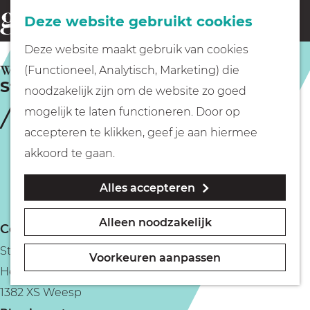
Fietsen
Deze website gebruikt cookies
menu
Z
G
Deze website maakt gebruik van cookies
o
Wandelen
a
WEESP
(Functioneel, Analytisch, Marketing) die
e
St. Laurentiuskerk
n
noodzakelijk zijn om de website zo goed
k
Varen
a
mogelijk te laten functioneren. Door op
e
a
accepteren te klikken, geef je aan hiermee
n
r
Met kinderen
akkoord te gaan.
d
Alles accepteren
e
Geocachen
h
Alleen noodzakelijk
Contact
o
Naar het museum
St. Laurentiuskerk
m
Voorkeuren aanpassen
Herengracht 16
e
Winkelen
1382 XS Weesp
p