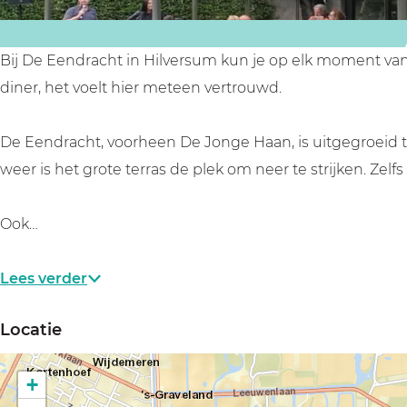
t
t
i
H
H
l
i
i
v
Bij De Eendracht in Hilversum kun je op elk moment van 
l
l
e
diner, het voelt hier meteen vertrouwd.
v
v
r
e
e
s
De Eendracht, voorheen De Jonge Haan, is uitgegroeid tot
r
r
u
weer is het grote terras de plek om neer te strijken. Zelf
s
s
m
u
u
Ook…
m
m
Lees verder
Locatie
+