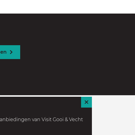
u
m
den
S
l
anbiedingen van Visit Gooi & Vecht
u
i