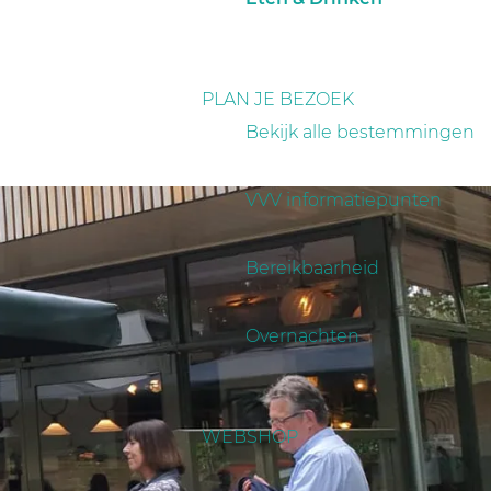
PLAN JE BEZOEK
Bekijk alle bestemmingen
VVV informatiepunten
Bereikbaarheid
Overnachten
WEBSHOP