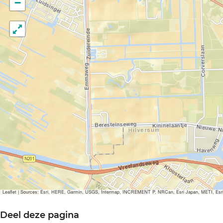
−
Leaflet
|
Sources: Esri, HERE, Garmin, USGS, Intermap, INCREMENT P, NRCan, Esri Japan, METI, Esri Ch
Deel deze pagina