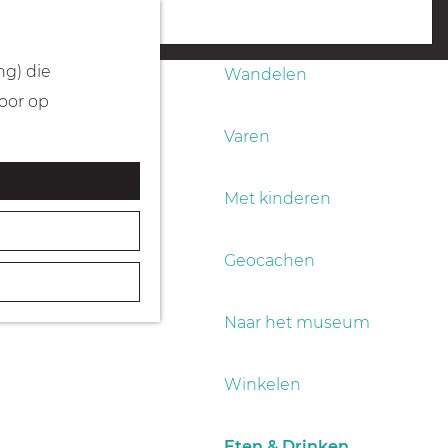
Fietsen
menu
ng) die
Wandelen
Door op
Varen
Met kinderen
Geocachen
Naar het museum
Winkelen
Eten & Drinken