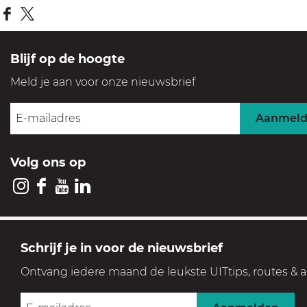
D
D
e
e
Blijf op de hoogte
e
e
Meld je aan voor onze nieuwsbrief
l
l
d
d
Aanmel
e
e
z
z
Volg ons op
e
e
p
p
I
F
Y
L
a
a
n
a
o
i
g
g
s
c
u
n
GOOI & VECHT
Schrijf je in voor de nieuwsbrief
i
i
t
e
T
k
Streek voor levensgenieters
n
n
Ontvang iedere maand de leukste UITtips, routes & a
a
b
u
e
a
a
Geniet in een prachtige, historische en groene setting
g
o
b
d