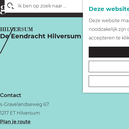
Deze website
Z
G
Deze website maak
o
a
HILVERSUM
noodzakelijk zijn
e
De Eendracht Hilversum
n
accepteren te kli
k
a
e
a
n
r
d
e
h
Contact
o
s-Gravelandseweg 67
m
1217 ET Hilversum
e
n
Plan je route
p