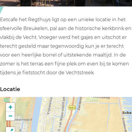
t
e
R
g
e
t
Eetcafe het Regthuys ligt op een unieke locatie in het
g
h
sfeervolle Breukelen, pal aan de historische kerkbrink en
t
u
vlakbij de Vecht. Vroeger werd het gajes en uitschot er
h
y
terecht gesteld maar tegenwoordig kun je er terecht
u
s
voor een heerlijke borrel of uitstekende maaltijd. In de
y
zomer is het terras een fijne plek om even bij te komen
s
tijdens je fietstocht door de Vechtstreek.
Locatie
+
−