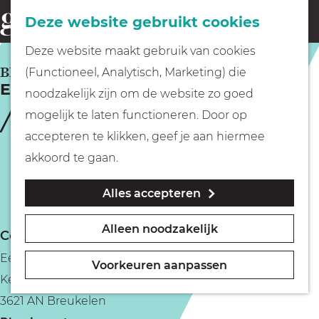
Fietsen
Deze website gebruikt cookies
menu
Z
G
Deze website maakt gebruik van cookies
o
Wandelen
a
BREUKELEN
(Functioneel, Analytisch, Marketing) die
e
Eetcafé Het Regthuys
n
noodzakelijk zijn om de website zo goed
k
Varen
a
mogelijk te laten functioneren. Door op
e
a
accepteren te klikken, geef je aan hiermee
n
r
Met kinderen
akkoord te gaan.
d
Alles accepteren
e
Geocachen
h
Alleen noodzakelijk
Contact
o
Naar het museum
Eetcafé Het Regthuys
m
Voorkeuren aanpassen
Kerkbrink 35
e
Winkelen
3621 AN Breukelen
p