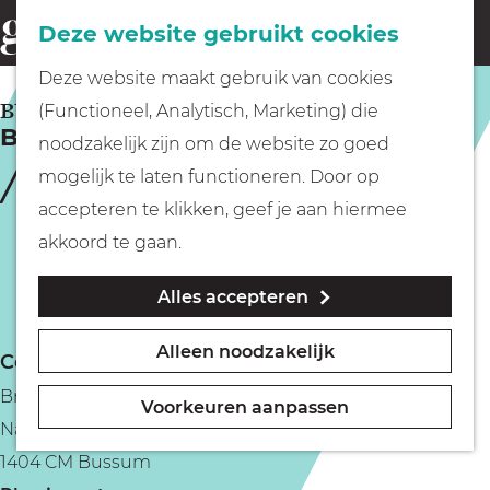
Fietsen
Deze website gebruikt cookies
menu
Z
G
Deze website maakt gebruik van cookies
o
Wandelen
a
BUSSUM
(Functioneel, Analytisch, Marketing) die
e
Brasserie Drusius
n
noodzakelijk zijn om de website zo goed
k
Varen
a
mogelijk te laten functioneren. Door op
e
a
accepteren te klikken, geef je aan hiermee
n
r
Met kinderen
akkoord te gaan.
d
Alles accepteren
e
Geocachen
h
Alleen noodzakelijk
Contact
o
Naar het museum
Brasserie Drusius
m
Voorkeuren aanpassen
Nassaulaan 41
e
Winkelen
1404 CM Bussum
p