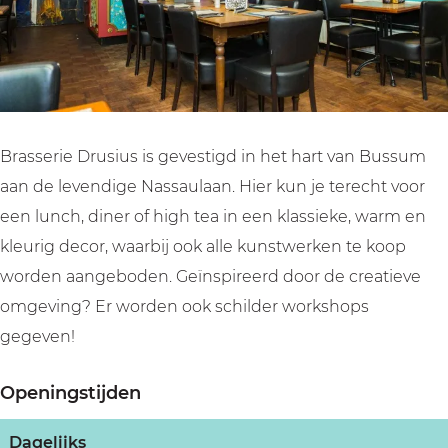
u
D
e
i
u
s
r
D
e
s
i
u
r
D
i
u
s
u
r
u
s
i
s
u
s
u
i
s
Brasserie Drusius is gevestigd in het hart van Bussum
s
u
i
aan de levendige Nassaulaan. Hier kun je terecht voor
s
u
een lunch, diner of high tea in een klassieke, warm en
s
kleurig decor, waarbij ook alle kunstwerken te koop
worden aangeboden. Geïnspireerd door de creatieve
omgeving? Er worden ook schilder workshops
gegeven!
Openingstijden
Dagelijks