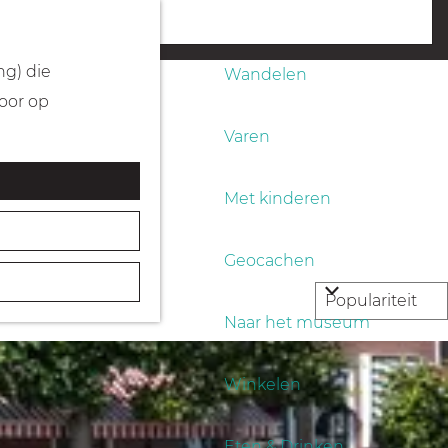
Fietsen
menu
ng) die
Wandelen
Door op
Varen
Met kinderen
Geocachen
Naar het museum
Winkelen
Eten & Drinken