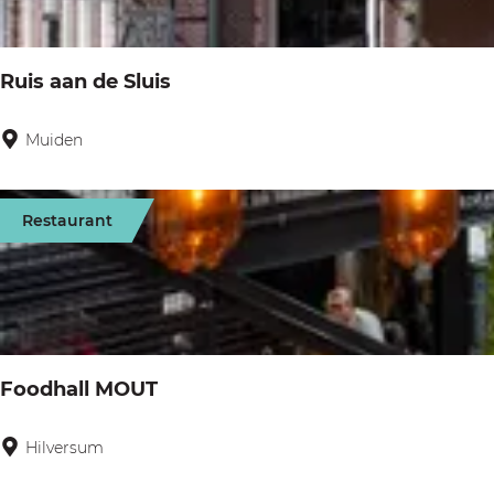
a
p
r
g
:
o
e
Ruis aan de Sluis
p
:
Muiden
R
u
i
Restaurant
s
a
a
n
d
Foodhall MOUT
e
S
Hilversum
F
l
o