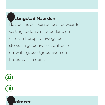
G
2
Vestingstad Naarden
e
Naarden is één van de best bewaarde
l
vestingsteden van Nederland en
e
uniek in Europa vanwege de
L
stervormige bouw met dubbele
o
omwalling, poortgebouwen en
o
bastions. Naarden...
d
s
V
|
33
e
B
s
18
e
t
z
3
i
Gooimeer
o