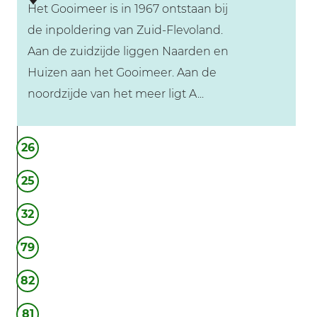
Het Gooimeer is in 1967 ontstaan bij
n
e
de inpoldering van Zuid-Flevoland.
g
k
Aan de zuidzijde liggen Naarden en
s
e
Huizen aan het Gooimeer. Aan de
t
r
noordzijde van het meer ligt A...
a
s
d
c
G
N
e
26
o
a
n
o
25
a
t
i
r
r
32
m
d
u
e
e
79
m
e
n
V
82
r
e
81
s