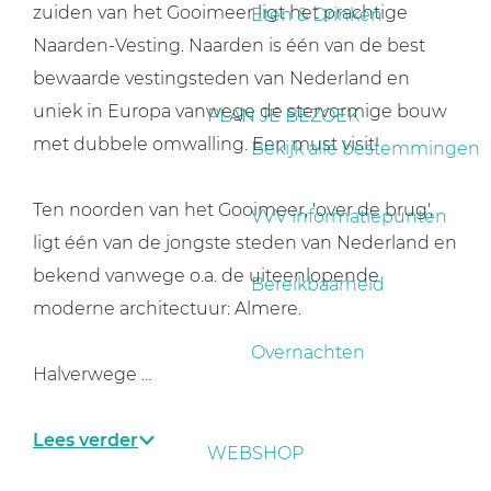
a
zuiden van het Gooimeer ligt het prachtige
Eten & Drinken
g
Naarden-Vesting. Naarden is één van de best
e
bewaarde vestingsteden van Nederland en
uniek in Europa vanwege de stervormige bouw
PLAN JE BEZOEK
met dubbele omwalling. Een must visit!
Bekijk alle bestemmingen
Ten noorden van het Gooimeer, 'over de brug',
VVV informatiepunten
ligt één van de jongste steden van Nederland en
bekend vanwege o.a. de uiteenlopende
Bereikbaarheid
moderne architectuur: Almere.
Overnachten
Halverwege …
Lees verder
WEBSHOP