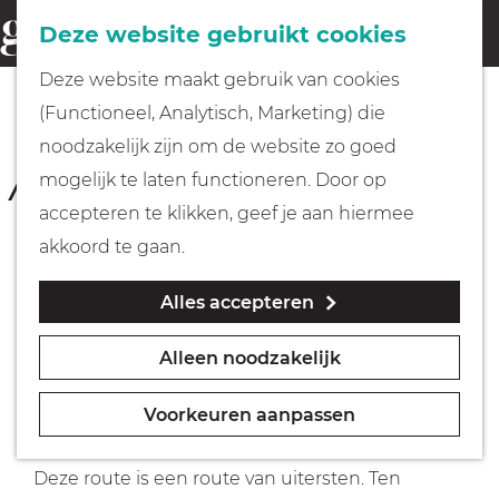
Fietsen
Deze website gebruikt cookies
menu
Z
G
Deze website maakt gebruik van cookies
o
Wandelen
a
NAARDEN-VESTING
(Functioneel, Analytisch, Marketing) die
e
Rondje Gooimeer
n
noodzakelijk zijn om de website zo goed
k
Varen
a
mogelijk te laten functioneren. Door op
e
3 uur 10 minuten
(46,6 km)
a
accepteren te klikken, geef je aan hiermee
n
r
Met kinderen
akkoord te gaan.
Download route
d
Alles accepteren
e
Geocachen
h
Lekker uitwaaien en onderweg genieten van
Alleen noodzakelijk
o
Naar het museum
geschiedenis en natuurschoon doe je tijdens
m
een rondje Gooimeer.
Voorkeuren aanpassen
e
Winkelen
p
Deze route is een route van uitersten. Ten