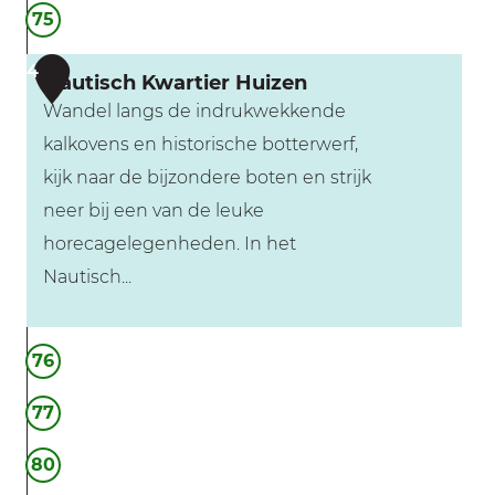
75
4
Nautisch Kwartier Huizen
Wandel langs de indrukwekkende
kalkovens en historische botterwerf,
kijk naar de bijzondere boten en strijk
neer bij een van de leuke
horecagelegenheden. In het
Nautisch...
N
76
a
u
77
t
80
i