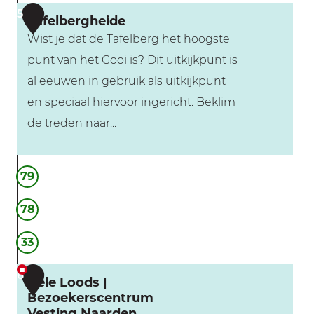
s
5
Tafelbergheide
c
Wist je dat de Tafelberg het hoogste
h
punt van het Gooi is? Dit uitkijkpunt is
K
al eeuwen in gebruik als uitkijkpunt
w
en speciaal hiervoor ingericht. Beklim
a
de treden naar...
r
t
T
79
i
a
e
f
78
r
e
H
33
l
u
b
6
i
Gele Loods |
e
Bezoekerscentrum
z
r
Vesting Naarden