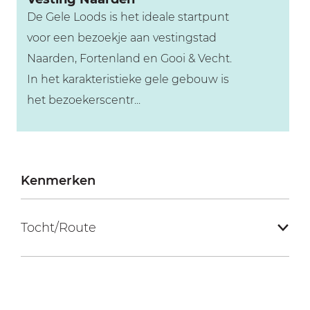
e
De Gele Loods is het ideale startpunt
g
n
voor een bezoekje aan vestingstad
h
Naarden, Fortenland en Gooi & Vecht.
e
In het karakteristieke gele gebouw is
i
het bezoekerscentr...
d
e
G
e
Kenmerken
l
e
L
Tocht/Route
o
o
d
s