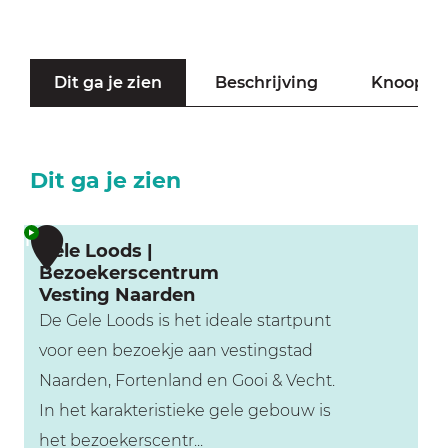
Dit ga je zien
Beschrijving
Knooppu
Dit ga je zien
1
Gele Loods |
Bezoekerscentrum
Vesting Naarden
De Gele Loods is het ideale startpunt
voor een bezoekje aan vestingstad
Naarden, Fortenland en Gooi & Vecht.
In het karakteristieke gele gebouw is
het bezoekerscentr...