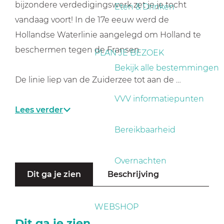
a
bijzondere verdedigingswerk zet je je tocht
Eten & Drinken
g
vandaag voort! In de 17e eeuw werd de
e
Hollandse Waterlinie aangelegd om Holland te
beschermen tegen de Fransen.
PLAN JE BEZOEK
Bekijk alle bestemmingen
De linie liep van de Zuiderzee tot aan de …
VVV informatiepunten
Lees verder
Bereikbaarheid
Overnachten
Dit ga je zien
Beschrijving
WEBSHOP
Dit ga je zien