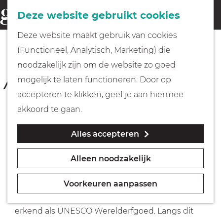
Fietsen
Deze website gebruikt cookies
menu
Z
G
Deze website maakt gebruik van cookies
o
Wandelen
a
NAARDEN
(Functioneel, Analytisch, Marketing) die
e
LF Waterlinieroute 4 Naarden -
n
noodzakelijk zijn om de website zo goed
k
Utrecht
Varen
a
mogelijk te laten functioneren. Door op
e
a
accepteren te klikken, geef je aan hiermee
n
(51 km)
r
Met kinderen
akkoord te gaan.
d
Download route
Alles accepteren
e
Geocachen
h
Alleen noodzakelijk
o
De Nieuwe Hollandse Waterlinie heeft een
Naar het museum
m
enorm stempel gedrukt op het landschap. Het is
Voorkeuren aanpassen
e
het grootste rijksmonument van Nederland en
Winkelen
p
erkend als UNESCO Werelderfgoed. Langs dit