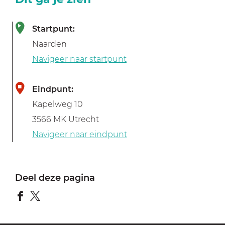
Startpunt:
Naarden
Navigeer naar startpunt
Eindpunt:
Kapelweg 10
3566 MK Utrecht
Navigeer naar eindpunt
Deel deze pagina
D
D
e
e