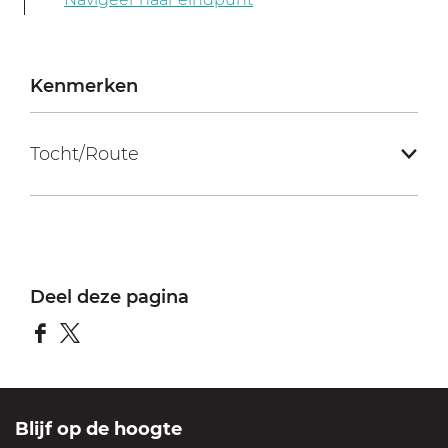
Kenmerken
Tocht/Route
Deel deze pagina
D
D
e
e
e
e
Blijf op de hoogte
l
l