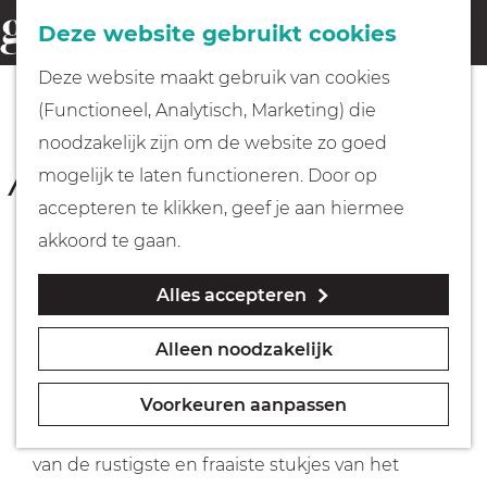
Fietsen
Deze website gebruikt cookies
menu
Z
G
Deze website maakt gebruik van cookies
o
Wandelen
a
KORTENHOEF
(Functioneel, Analytisch, Marketing) die
e
Kortenhoefse Plassen
n
noodzakelijk zijn om de website zo goed
k
kanoroute
Varen
a
mogelijk te laten functioneren. Door op
e
a
accepteren te klikken, geef je aan hiermee
n
2 uur 30 minuten
(8 km)
r
Met kinderen
akkoord te gaan.
d
Download route
Alles accepteren
e
Geocachen
h
Alleen noodzakelijk
o
Peddel door velden van waterlelies en gele
Naar het museum
m
plomp en geniet van de stilte om je heen. Deze
Voorkeuren aanpassen
e
route van Natuurmonumenten voert je door een
Winkelen
p
van de rustigste en fraaiste stukjes van het