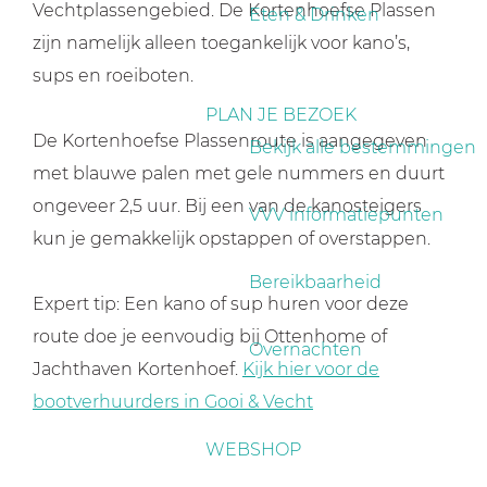
a
Vechtplassengebied. De Kortenhoefse Plassen
Eten & Drinken
g
zijn namelijk alleen toegankelijk voor kano’s,
e
sups en roeiboten.
PLAN JE BEZOEK
De Kortenhoefse Plassenroute is aangegeven
Bekijk alle bestemmingen
met blauwe palen met gele nummers en duurt
ongeveer 2,5 uur. Bij een van de kanosteigers
VVV informatiepunten
kun je gemakkelijk opstappen of overstappen.
Bereikbaarheid
Expert tip: Een kano of sup huren voor deze
route doe je eenvoudig bij Ottenhome of
Overnachten
Jachthaven Kortenhoef.
Kijk hier voor de
bootverhuurders in Gooi & Vecht
WEBSHOP