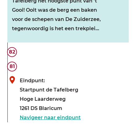
o
Tafelberg het hoogste punt van 't
i
Gooi! Ooit was de berg een baken
G
voor de schepen van De Zuiderzee,
o
tegenwoordig is het een trekplei...
o
i
U
82
s
i
N
t
81
a
k
Eindpunt:
t
i
Startpunt de Tafelberg
u
j
Hoge Laarderweg
u
k
1261 DS Blaricum
r
p
Navigeer naar eindpunt
r
u
e
n