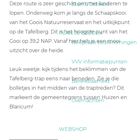
a
Deze route is zeer geschikt om met kinderen te
Eten & Drinken
g
lopen. Onderweg kom je langs de Schaapskooi
e
van het Goois Natuurreservaat en het uitkijkpunt
op de Tafelberg. Dit is het hoogste punt van het
PLAN JE BEZOEK
Gooi op 39,2 NAP. Vanaf hier heb je een mooi
Bekijk alle bestemmingen
uitzicht over de heide.
VVV informatiepunten
Leuk weetje: kijk tijdens het beklimmen van de
Tafelberg-trap eens naar beneden. Zie je die
Bereikbaarheid
bolletjes in het midden van de traptreden? Dit
markeert de gemeentegrens tussen Huizen en
Overnachten
Blaricum!
WEBSHOP