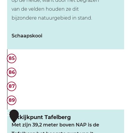
op de heide, want door het begrazen
van de velden houden ze dit
bijzondere natuurgebied in stand.
Schaapskooi
S
85
c
h
86
a
87
a
p
89
s
2
k
Uitkijkpunt Tafelberg
o
Met zijn 39,2 meter boven NAP is de