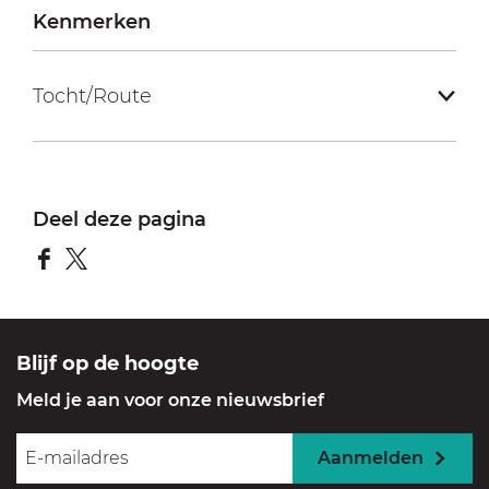
s
t
Kenmerken
e
T
r
a
Tocht/Route
v
f
a
e
a
l
t
b
Deel deze pagina
e
r
D
D
g
e
e
e
e
Blijf op de hoogte
l
l
Meld je aan voor onze nieuwsbrief
d
d
e
e
Aanmelden
z
z