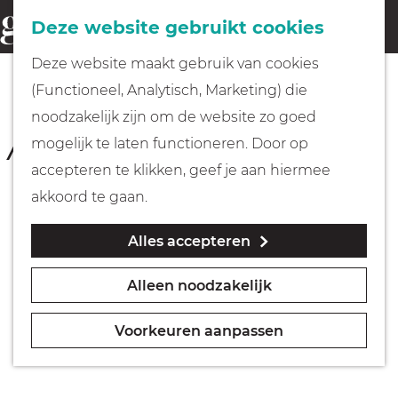
Fietsen
Deze website gebruikt cookies
menu
Z
G
Deze website maakt gebruik van cookies
o
Wandelen
a
BLARICUM
(Functioneel, Analytisch, Marketing) die
e
Tafelbergheideroute
n
noodzakelijk zijn om de website zo goed
k
Varen
a
mogelijk te laten functioneren. Door op
e
35 minuten
(2,4 km)
a
accepteren te klikken, geef je aan hiermee
n
r
Met kinderen
akkoord te gaan.
Download route
d
Alles accepteren
e
Geocachen
h
De schoonheid van de Gooische heidevelden
Alleen noodzakelijk
o
Naar het museum
ervaren tijdens een korte wandeling? Volg dan
m
de oranje routepijlen van de
Voorkeuren aanpassen
e
Tafelbergheideroute.
Winkelen
p