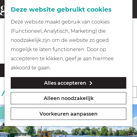
Fietsen
Deze website gebruikt cookies
menu
Z
G
Deze website maakt gebruik van cookies
o
Wandelen
a
(Functioneel, Analytisch, Marketing) die
e
n
Alle Rondvaarten
noodzakelijk zijn om de website zo goed
k
Varen
a
mogelijk te laten functioneren. Door op
e
a
accepteren te klikken, geef je aan hiermee
n
r
Met kinderen
W
S
akkoord te gaan.
Filter
d
a
o
Alles accepteren
t
e
Geocachen
r
S
17 RESULTATEN
z
h
t
Alleen noodzakelijk
o
o
o
Naar het museum
e
r
e
m
Bezienswaardigheid
e
Voorkeuren aanpassen
k
t
e
Winkelen
r
j
e
p
o
e
e