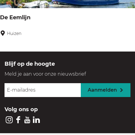
r
j
d
S
De Eemlijn
e
c
n
h
Huizen
D
u
e
t
E
t
e
Blijf op de hoogte
e
m
Meld je aan voor onze nieuwsbrief
v
l
a
i
Aanmelden
e
j
r
n
Volg ons op
I
F
Y
L
n
a
o
i