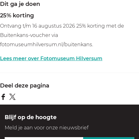
Dit ga je doen
u
e
e
25% korting
a
a
m
Ontvang t/m 16 augustus 2026 25% korting met de
f
f
\
Buitenkans-voucher via
b
b
u
fotomuseumhilversum.nl/buitenkans.
e
e
0
e
e
Lees meer over Fotomuseum Hilversum
l
l
0
d
d
2
i
i
Deel deze pagina
0
n
n
D
D
g
H
g
e
e
F
F
i
Blijf op de hoogte
e
e
o
o
l
Meld je aan voor onze nieuwsbrief
l
l
t
t
v
d
d