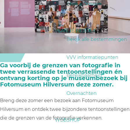
a
Eten & Drinken
g
e
PLAN JE BEZOEK
Bekijk alle bestemmingen
VVV informatiepunten
Ga voorbij de grenzen van fotografie in
twee verrassende tentoonstellingen én
Bereikbaarheid
ontvang korting op je museumbezoek bij
Fotomuseum Hilversum deze zomer.
Overnachten
Breng deze zomer een bezoek aan Fotomuseum
Hilversum en ontdek twee bijzondere tentoonstellingen
die de grenzen van de fotografie verkennen.
WEBSHOP