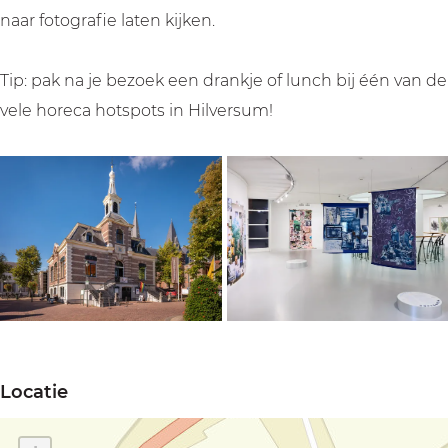
naar fotografie laten kijken.
Tip: pak na je bezoek een drankje of lunch bij één van de
vele horeca hotspots in Hilversum!
O
O
p
p
Locatie
e
e
n
n