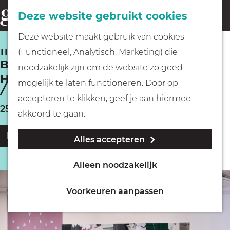
Fietsen
Deze website gebruikt cookies
menu
Z
G
Deze website maakt gebruik van cookies
o
Wandelen
a
HILVERSUM
(Functioneel, Analytisch, Marketing) die
e
Bewonder fotografie in Fotomuseum
n
noodzakelijk zijn om de website zo goed
k
Hilversum
Varen
a
mogelijk te laten functioneren. Door op
e
a
accepteren te klikken, geef je aan hiermee
n
25% korting
r
Met kinderen
akkoord te gaan.
d
Pak je buitenkans
Alles accepteren
e
Geocachen
h
Alleen noodzakelijk
o
Naar het museum
m
Voorkeuren aanpassen
e
Winkelen
p