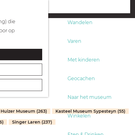
Fietsen
menu
ng) die
Wandelen
Door op
Varen
Met kinderen
Geocachen
Naar het museum
Huizer Museum (263)
Kasteel Museum Sypesteyn (55)
Winkelen
6)
Singer Laren (237)
Eten & Drinken