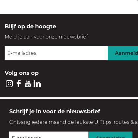
n
t
e
g
e
f
e
n
p
Blijf op de hoogte
n
v
a
Meld je aan voor onze nieuwsbrief
i
a
n
n
e
Aanmel
P
l
.
e
Volg ons op
C
n
.
I
F
Y
L
H
n
a
o
i
o
s
c
u
n
GOOI & VECHT
Schrijf je in voor de nieuwsbrief
o
t
e
T
k
Streek voor levensgenieters
Ontvang iedere maand de leukste UITtips, routes & a
f
a
b
u
e
i
t
Geniet in een prachtige, historische en groene setting
g
o
b
d