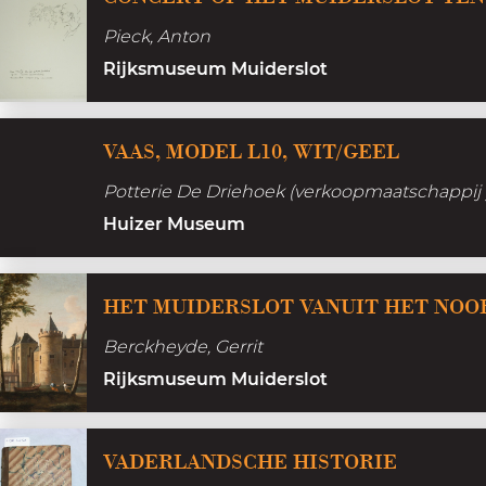
h
l
n
i
Pieck, Anton
a
s
Rijksmuseum Muiderslot
n
t
t
o
VAAS, MODEL L10, WIT/GEEL
a
r
a
Potterie De Driehoek (verkoopmaatschappij 
i
r
Huizer Museum
e
n
HET MUIDERSLOT VANUIT HET NO
Berckheyde, Gerrit
Rijksmuseum Muiderslot
V
VADERLANDSCHE HISTORIE
a