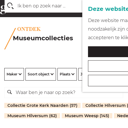
Deze website
Z
G
Deze website maak
o
a
noodzakelijk zijn
e
n
Museumcollecties
accepteren te kli
k
a
e
a
n
r
d
Maker
Soort object
Plaats
Jaar
e
h
o
m
Collectie Grote Kerk Naarden (57)
Collectie Hilversum 
e
Museum Hilversum (62)
Museum Weesp (145)
Nede
p