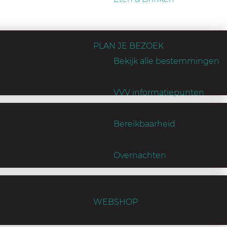
PLAN JE BEZOEK
Bekijk alle bestemmingen
VVV informatiepunten
Bereikbaarheid
Overnachten
WEBSHOP