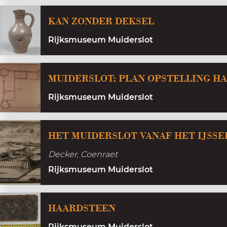
t
h
K
s
KAN ZONDER DEKSEL
i
a
t
s
Rijksmuseum Muiderslot
n
e
t
z
l
o
o
MUIDERSLOT; PLAN OPSTELLING H
r
n
Rijksmuseum Muiderslot
i
d
e
e
HET MUIDERSLOT VANAF HET IJSS
r
d
Decker, Coenraet
e
Rijksmuseum Muiderslot
k
s
H
HAARDSTEEN
e
a
l
Rijksmuseum Muiderslot