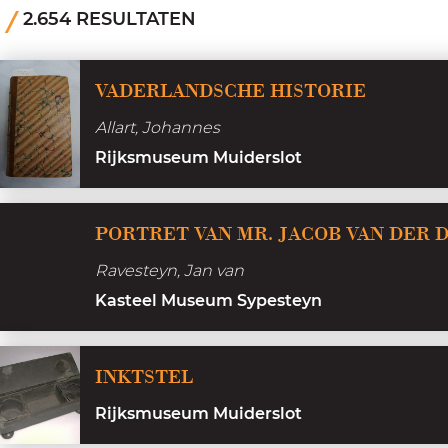
a
2.654 RESULTATEN
g
e
V
VADERLANDSCHE HISTORIE
a
Allart, Johannes
d
Rijksmuseum Muiderslot
e
r
l
PORTRET VAN MR. JACOB VAN DER DO
a
Ravesteyn, Jan van
n
Kasteel Museum Sypesteyn
d
s
I
INKTSTEL
c
n
h
Rijksmuseum Muiderslot
k
e