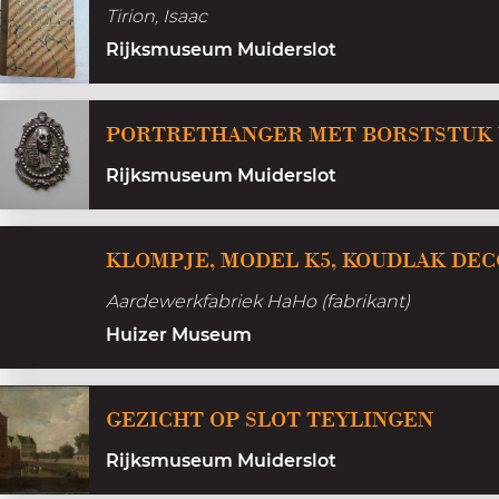
Tirion, Isaac
d
Rijksmuseum Muiderslot
e
r
l
PORTRETHANGER MET BORSTSTUK V
a
Rijksmuseum Muiderslot
n
d
KLOMPJE, MODEL K5, KOUDLAK DE
s
c
Aardewerkfabriek HaHo (fabrikant)
h
Huizer Museum
e
h
G
GEZICHT OP SLOT TEYLINGEN
i
e
s
Rijksmuseum Muiderslot
z
t