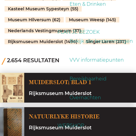
a
Eten & Drinken
Kasteel Museum Sypesteyn (55)
g
e
Museum Hilversum (62)
Museum Weesp (145)
Nederlands Vestingmuseum (37)
PLAN JE BEZOEK
Bekijk alle bestemmingen
Rijksmuseum Muiderslot (1496)
Singer Laren (237)
2.654 RESULTATEN
VVV informatiepunten
M
Bereikbaarheid
MUIDERSLOT; BLAD 1
u
Rijksmuseum Muiderslot
i
Overnachten
d
N
e
NATUURLYKE HISTORIE
a
r
WEBSHOP
Rijksmuseum Muiderslot
t
s