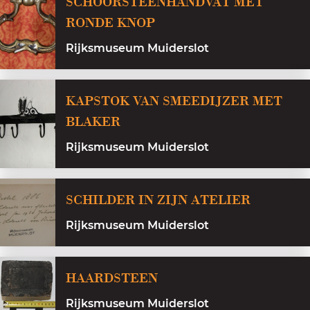
SCHOORSTEENHANDVAT MET
d
RONDE KNOP
u
Rijksmuseum Muiderslot
i
n
KAPSTOK VAN SMEEDIJZER MET
e
BLAKER
n
Rijksmuseum Muiderslot
S
SCHILDER IN ZIJN ATELIER
c
Rijksmuseum Muiderslot
h
i
H
l
HAARDSTEEN
a
d
Rijksmuseum Muiderslot
a