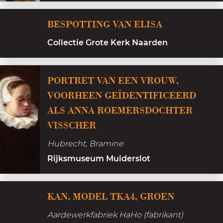
u
l
B
u
BESPOTTING VAN ELISA
o
e
r
t
Collectie Grote Kerk Naarden
s
l
;
p
y
b
o
PORTRET VAN EEN VROUW,
k
l
t
VOORHEEN GEÏDENTIFICEERD
e
a
t
ALS ANNA ROEMERSDOCHTER
h
d
i
VISSCHER
i
1
n
s
Hubrecht, Bramine
g
t
Rijksmuseum Muiderslot
v
o
a
r
K
KAN, MODEL TKA4, GROEN
n
i
a
E
e
Aardewerkfabriek HaHo (fabrikant)
n