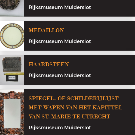
e
n
Rijksmuseum Muiderslot
e
n
M
MEDAILLON
e
Rijksmuseum Muiderslot
d
a
H
i
HAARDSTEEN
a
l
Rijksmuseum Muiderslot
a
l
r
o
d
SPIEGEL- OF SCHILDERIJLIJST
n
s
MET WAPEN VAN HET KAPITTEL
t
VAN ST. MARIE TE UTRECHT
e
Rijksmuseum Muiderslot
e