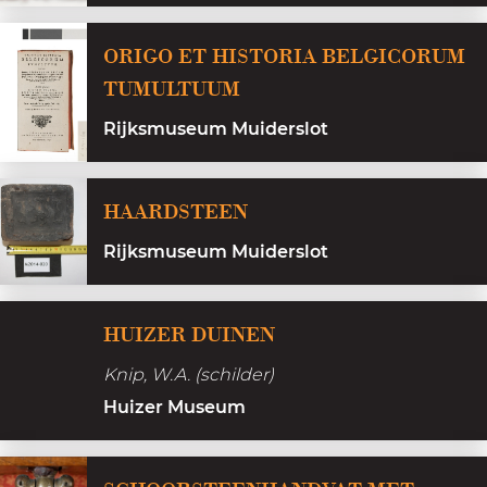
n
ORIGO ET HISTORIA BELGICORUM
TUMULTUUM
Rijksmuseum Muiderslot
H
HAARDSTEEN
a
Rijksmuseum Muiderslot
a
r
H
d
HUIZER DUINEN
u
s
Knip, W.A. (schilder)
i
t
Huizer Museum
z
e
e
e
r
n