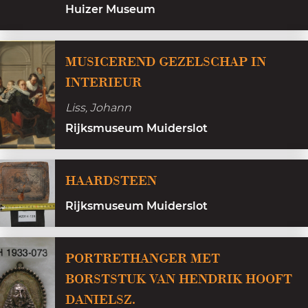
l
Huizer Museum
,
i
m
s
o
MUSICEREND GEZELSCHAP IN
a
d
INTERIEUR
e
Liss, Johann
l
Rijksmuseum Muiderslot
T
K
H
HAARDSTEEN
A
a
4
Rijksmuseum Muiderslot
a
,
r
g
d
PORTRETHANGER MET
r
s
BORSTSTUK VAN HENDRIK HOOFT
o
t
DANIELSZ.
e