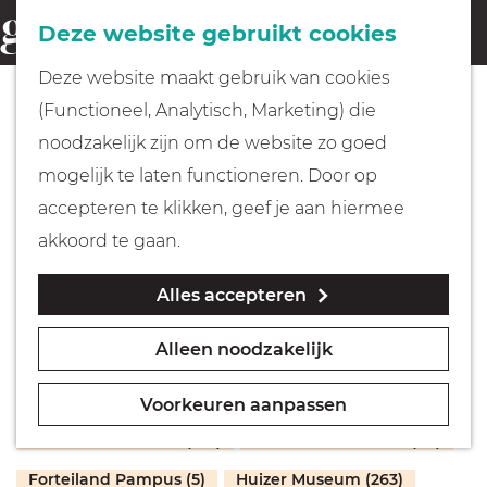
Fietsen
Deze website gebruikt cookies
menu
Z
G
Deze website maakt gebruik van cookies
o
Wandelen
a
(Functioneel, Analytisch, Marketing) die
e
n
Museumcollecties
noodzakelijk zijn om de website zo goed
k
Varen
a
mogelijk te laten functioneren. Door op
e
a
accepteren te klikken, geef je aan hiermee
n
r
Met kinderen
akkoord te gaan.
d
Maker
Soort object
Plaats
Jaar
Alles accepteren
e
Geocachen
h
Alleen noodzakelijk
o
Naar het museum
m
Collectie Grote Kerk Naarden (57)
Voorkeuren aanpassen
e
Winkelen
Collectie Hilversum (198)
Comenius Museum (99)
p
Forteiland Pampus (5)
Huizer Museum (263)