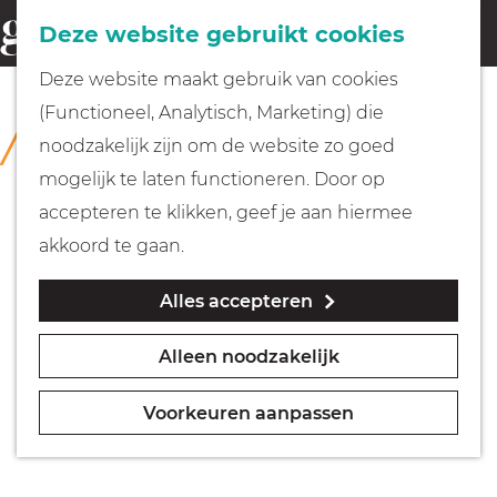
Fietsen
Deze website gebruikt cookies
menu
Z
G
Deze website maakt gebruik van cookies
o
Wandelen
a
(Functioneel, Analytisch, Marketing) die
COLLECTIE
e
n
Collectie Grote Kerk Naarden
noodzakelijk zijn om de website zo goed
k
Varen
a
mogelijk te laten functioneren. Door op
e
a
accepteren te klikken, geef je aan hiermee
n
r
Met kinderen
akkoord te gaan.
d
Alles accepteren
e
Geocachen
h
Alleen noodzakelijk
o
Naar het museum
m
Voorkeuren aanpassen
e
Winkelen
p