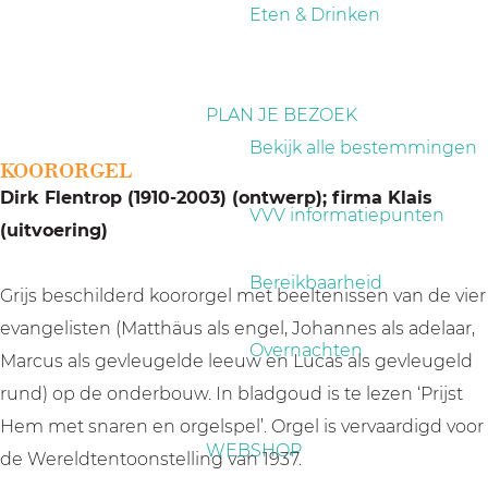
a
Eten & Drinken
g
e
PLAN JE BEZOEK
Bekijk alle bestemmingen
KOORORGEL
Dirk Flentrop (1910-2003) (ontwerp); firma Klais
VVV informatiepunten
(uitvoering)
Bereikbaarheid
Grijs beschilderd koororgel met beeltenissen van de vier
evangelisten (Matthäus als engel, Johannes als adelaar,
Overnachten
Marcus als gevleugelde leeuw en Lucas als gevleugeld
rund) op de onderbouw. In bladgoud is te lezen ‘Prijst
Hem met snaren en orgelspel’. Orgel is vervaardigd voor
WEBSHOP
de Wereldtentoonstelling van 1937.