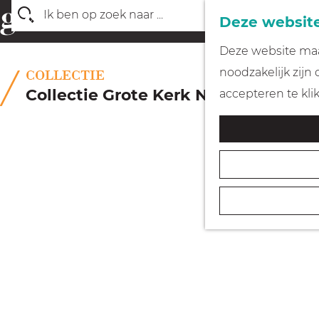
Deze website
Z
G
Deze website maak
o
a
noodzakelijk zijn
COLLECTIE
e
n
Collectie Grote Kerk Naarden
accepteren te kli
k
a
e
a
n
r
d
e
h
o
m
e
p