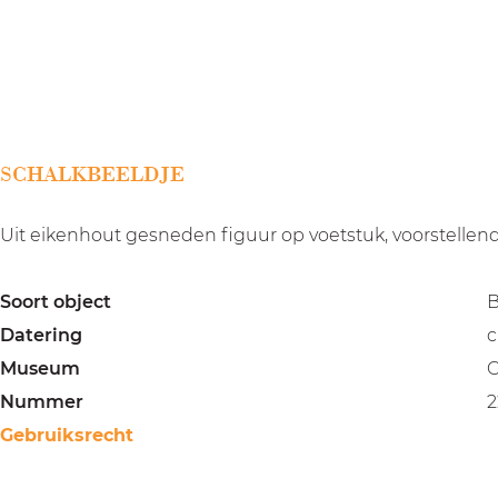
a
g
e
SCHALKBEELDJE
Uit eikenhout gesneden figuur op voetstuk, voorstellend
Soort object
B
Datering
c
Museum
C
Nummer
2
Gebruiksrecht