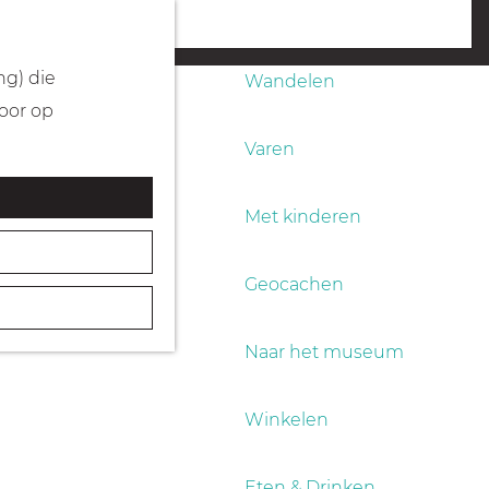
Fietsen
menu
ng) die
Wandelen
Door op
Varen
Met kinderen
Geocachen
Naar het museum
Winkelen
Eten & Drinken