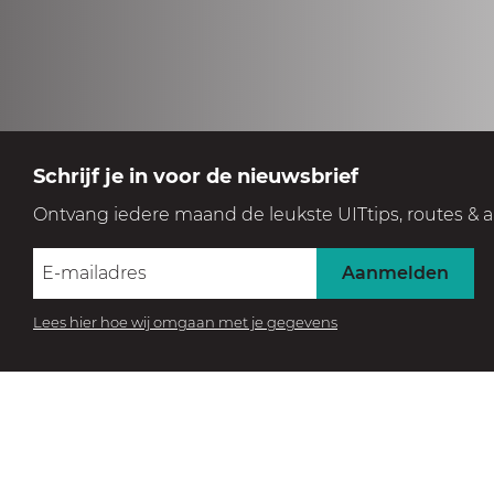
Schrijf je in voor de nieuwsbrief
Ontvang iedere maand de leukste UITtips, routes & a
Aanmelden
Lees hier hoe wij omgaan met je gegevens
BEZOEK HET MUSEUM
Beleef de collectie
Collectie Grote Kerk Naarden