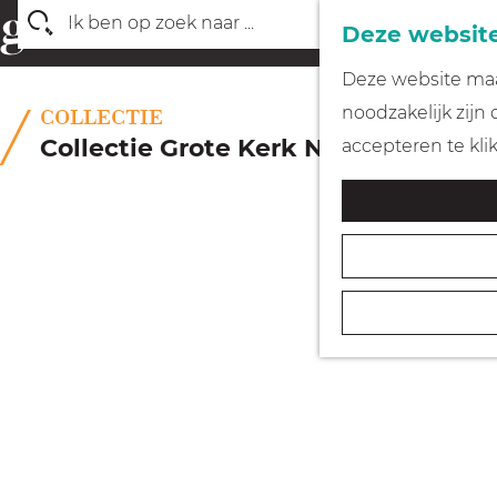
Deze website
Z
G
Deze website maak
o
a
noodzakelijk zijn
COLLECTIE
e
n
Collectie Grote Kerk Naarden
accepteren te kli
k
a
e
a
n
r
d
e
h
o
m
e
p