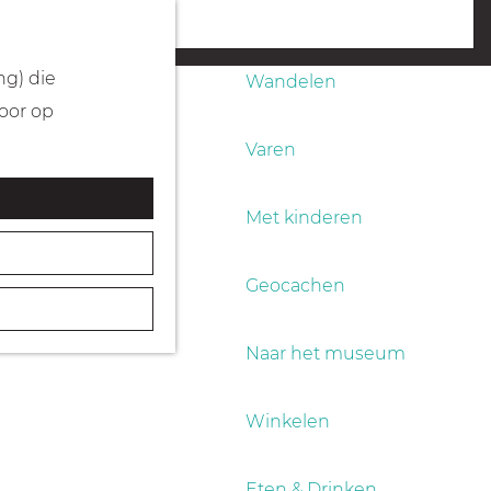
Fietsen
menu
ng) die
Wandelen
Door op
Varen
Met kinderen
Geocachen
Naar het museum
Winkelen
Eten & Drinken