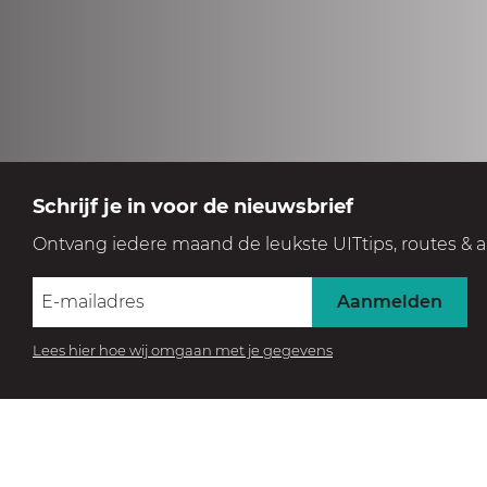
Schrijf je in voor de nieuwsbrief
Ontvang iedere maand de leukste UITtips, routes & a
Aanmelden
Lees hier hoe wij omgaan met je gegevens
BEZOEK HET MUSEUM
Beleef de collectie