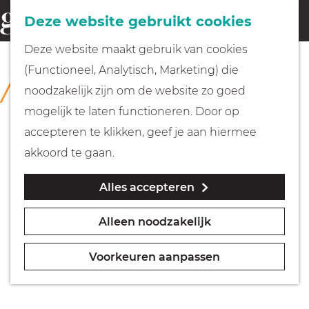
Fietsen
Deze website gebruikt cookies
menu
Z
G
Deze website maakt gebruik van cookies
o
Wandelen
a
(Functioneel, Analytisch, Marketing) die
COLLECTIE
e
n
Collectie Grote Kerk Naarden
noodzakelijk zijn om de website zo goed
k
Varen
a
mogelijk te laten functioneren. Door op
e
a
accepteren te klikken, geef je aan hiermee
n
r
Met kinderen
akkoord te gaan.
d
Alles accepteren
e
Geocachen
h
Alleen noodzakelijk
o
Naar het museum
m
Voorkeuren aanpassen
e
Winkelen
p