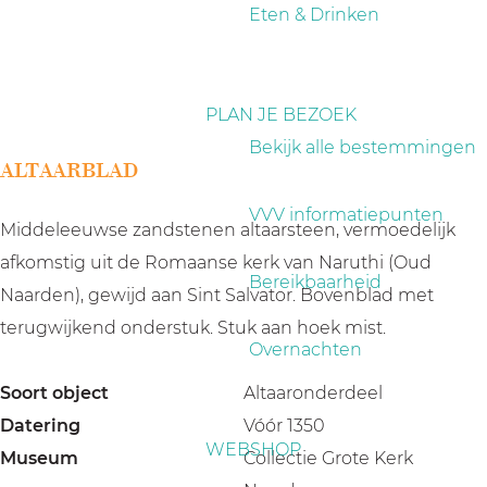
a
Eten & Drinken
g
e
PLAN JE BEZOEK
Bekijk alle bestemmingen
ALTAARBLAD
VVV informatiepunten
Middeleeuwse zandstenen altaarsteen, vermoedelijk
afkomstig uit de Romaanse kerk van Naruthi (Oud
Bereikbaarheid
Naarden), gewijd aan Sint Salvator. Bovenblad met
terugwijkend onderstuk. Stuk aan hoek mist.
Overnachten
Soort object
Altaaronderdeel
Datering
Vóór 1350
WEBSHOP
Museum
Collectie Grote Kerk