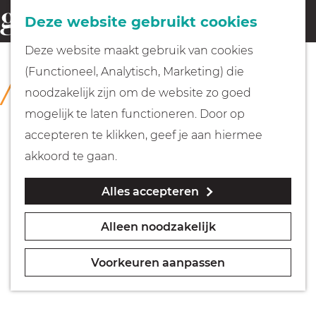
Fietsen
Deze website gebruikt cookies
menu
Z
G
Deze website maakt gebruik van cookies
o
Wandelen
a
(Functioneel, Analytisch, Marketing) die
COLLECTIE
e
n
Collectie Hilversum
noodzakelijk zijn om de website zo goed
k
Varen
a
mogelijk te laten functioneren. Door op
e
a
accepteren te klikken, geef je aan hiermee
n
r
Met kinderen
akkoord te gaan.
d
Alles accepteren
e
Geocachen
h
Alleen noodzakelijk
o
Naar het museum
m
Voorkeuren aanpassen
e
Winkelen
p