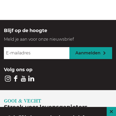
Blijf op de hoogte
Meld je aan voor onze nieuwsbrief
Aanmelden
Volg ons op
I
F
Y
L
n
a
o
i
s
c
u
n
GOOI & VECHT
t
e
T
k
Streek voor levensgenieters
a
b
u
e
S