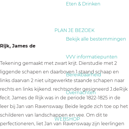
a
Eten & Drinken
g
e
PLAN JE BEZOEK
Bekijk alle bestemmingen
Rijk, James de
VVV informatiepunten
Tekening gemaakt met zwart krijt. Dierstudie met 2
liggende schapen en daarboven 1 staand schaap en
Bereikbaarheid
links daarvan 2 niet uitgewerkte staande schapen naar
rechts en links kijkend. rechtsonder gesigneerd J.deRijk
Overnachten
fecit. James de Rijk was in de periode 1822-1825 in de
leer bij Jan van Ravenswaay. Beide legde zich toe op het
schilderen van landschappen en vee. Om dit te
WEBSHOP
perfectioneren, liet Jan van Ravenswaay zijn leerlingen