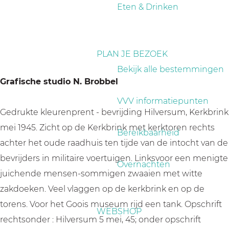
a
Eten & Drinken
g
e
PLAN JE BEZOEK
Bekijk alle bestemmingen
Grafische studio N. Brobbel
VVV informatiepunten
Gedrukte kleurenprent - bevrijding Hilversum, Kerkbrink
mei 1945. Zicht op de Kerkbrink met kerktoren rechts
Bereikbaarheid
achter het oude raadhuis ten tijde van de intocht van de
bevrijders in militaire voertuigen. Linksvoor een menigte
Overnachten
juichende mensen-sommigen zwaaien met witte
zakdoeken. Veel vlaggen op de kerkbrink en op de
torens. Voor het Goois museum rijd een tank. Opschrift
WEBSHOP
rechtsonder : Hilversum 5 mei, 45; onder opschrift