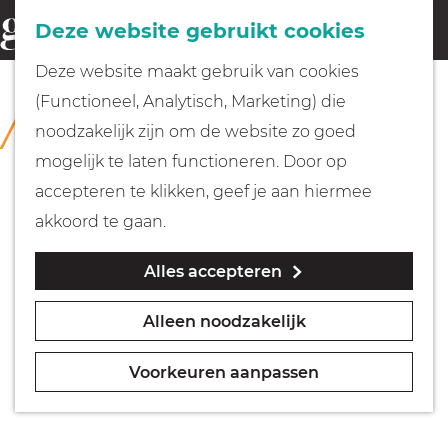
Fietsen
Deze website gebruikt cookies
menu
Z
G
Deze website maakt gebruik van cookies
o
Wandelen
a
(Functioneel, Analytisch, Marketing) die
COLLECTIE
e
n
Collectie Hilversum
noodzakelijk zijn om de website zo goed
k
Varen
a
mogelijk te laten functioneren. Door op
e
a
accepteren te klikken, geef je aan hiermee
n
r
Met kinderen
akkoord te gaan.
d
Alles accepteren
e
Geocachen
h
Alleen noodzakelijk
o
Naar het museum
m
Voorkeuren aanpassen
e
Winkelen
p