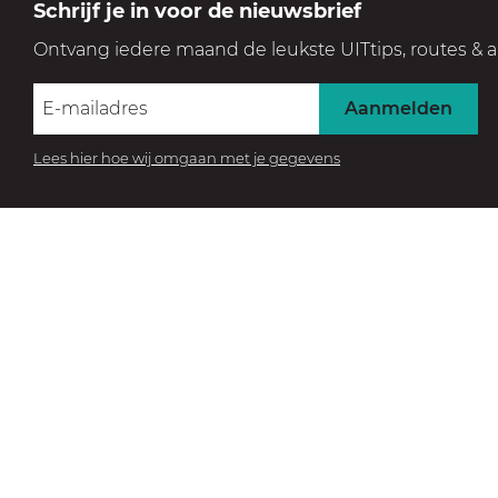
Schrijf je in voor de nieuwsbrief
Ontvang iedere maand de leukste UITtips, routes & a
BEZOEK HET MUSEUM
Aanmelden
Beleef de collectie
Lees hier hoe wij omgaan met je gegevens
Forteiland Pampus