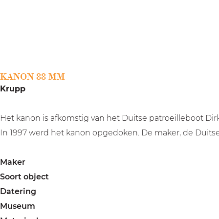
a
g
e
KANON 88 MM
Krupp
Het kanon is afkomstig van het Duitse patroeilleboot Dir
In 1997 werd het kanon opgedoken. De maker, de Duitse 
Maker
Soort object
Datering
Museum