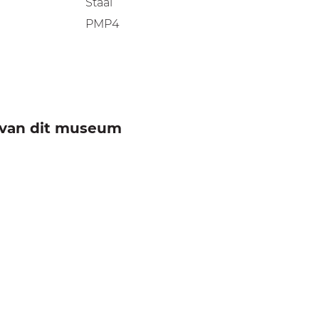
Staal
PMP4
e van dit museum