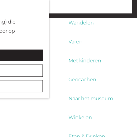
Fietsen
menu
ng) die
Wandelen
Door op
Varen
Met kinderen
Geocachen
Naar het museum
Winkelen
Eten & Drinken