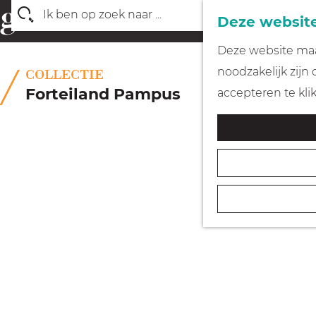
Deze website
Z
G
Deze website maak
o
a
noodzakelijk zijn
COLLECTIE
e
n
Forteiland Pampus
accepteren te kli
k
a
e
a
n
r
d
e
h
o
m
e
p