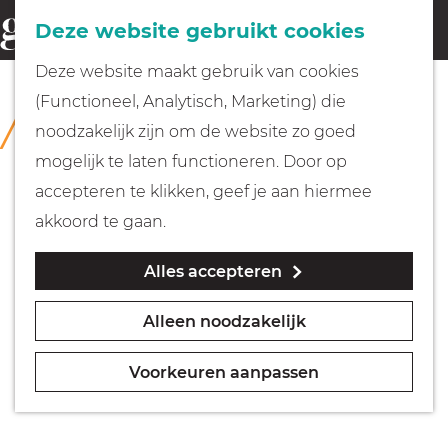
Fietsen
Deze website gebruikt cookies
menu
Z
G
Deze website maakt gebruik van cookies
o
Wandelen
a
(Functioneel, Analytisch, Marketing) die
COLLECTIE
e
n
Forteiland Pampus
noodzakelijk zijn om de website zo goed
k
Varen
a
mogelijk te laten functioneren. Door op
e
a
accepteren te klikken, geef je aan hiermee
n
r
Met kinderen
akkoord te gaan.
d
Alles accepteren
e
Geocachen
h
Alleen noodzakelijk
o
Naar het museum
m
Voorkeuren aanpassen
e
Winkelen
p