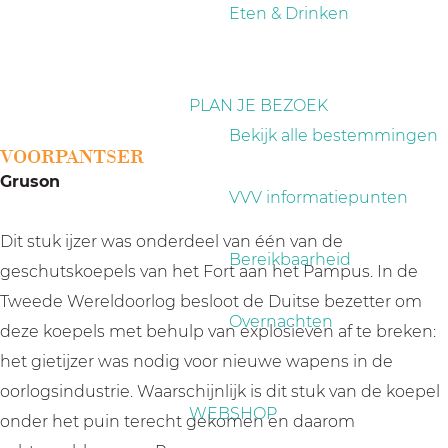
a
Eten & Drinken
g
e
PLAN JE BEZOEK
Bekijk alle bestemmingen
VOORPANTSER
Gruson
VVV informatiepunten
Dit stuk ijzer was onderdeel van één van de
Bereikbaarheid
geschutskoepels van het Fort aan het Pampus. In de
Tweede Wereldoorlog besloot de Duitse bezetter om
Overnachten
deze koepels met behulp van explosieven af te breken:
het gietijzer was nodig voor nieuwe wapens in de
oorlogsindustrie. Waarschijnlijk is dit stuk van de koepel
WEBSHOP
onder het puin terecht gekomen en daarom