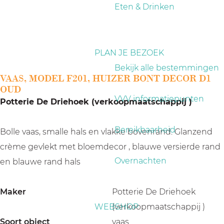
a
Eten & Drinken
g
e
PLAN JE BEZOEK
Bekijk alle bestemmingen
VAAS, MODEL F201, HUIZER BONT DECOR D1
OUD
VVV informatiepunten
Potterie De Driehoek (verkoopmaatschappij )
Bereikbaarheid
Bolle vaas, smalle hals en vlakke bovenrand. Glanzend
crème gevlekt met bloemdecor , blauwe versierde rand
Overnachten
en blauwe rand hals
Maker
Potterie De Driehoek
WEBSHOP
(verkoopmaatschappij )
Soort object
vaas