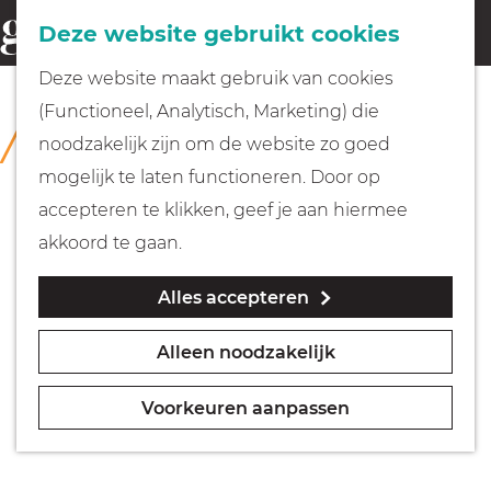
Fietsen
Deze website gebruikt cookies
menu
Z
G
Deze website maakt gebruik van cookies
o
Wandelen
a
(Functioneel, Analytisch, Marketing) die
COLLECTIE
e
n
Huizer Museum
noodzakelijk zijn om de website zo goed
k
Varen
a
mogelijk te laten functioneren. Door op
e
a
accepteren te klikken, geef je aan hiermee
n
r
Met kinderen
akkoord te gaan.
d
Alles accepteren
e
Geocachen
h
Alleen noodzakelijk
o
Naar het museum
m
Voorkeuren aanpassen
e
Winkelen
p