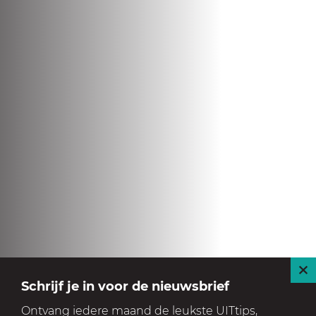
S
Schrijf je in voor de nieuwsbrief
l
Ontvang iedere maand de leukste UITtips,