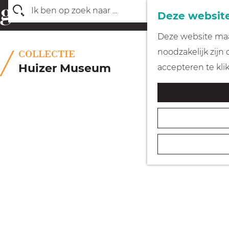
Deze website
Z
G
Deze website maak
o
a
noodzakelijk zijn
COLLECTIE
e
n
Huizer Museum
accepteren te kli
k
a
e
a
n
r
d
e
h
o
m
e
p