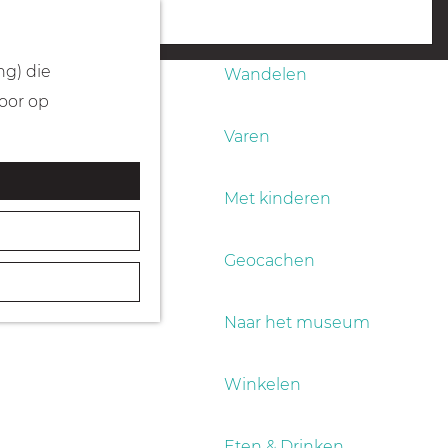
Fietsen
menu
ng) die
Wandelen
Door op
Varen
Met kinderen
Geocachen
Naar het museum
Winkelen
Eten & Drinken