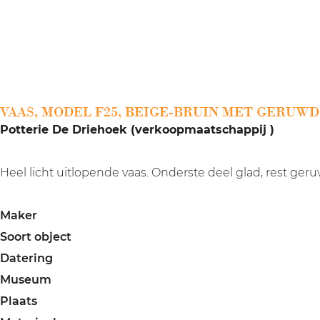
a
g
e
VAAS, MODEL F25, BEIGE-BRUIN MET GERUW
Potterie De Driehoek (verkoopmaatschappij )
Heel licht uitlopende vaas. Onderste deel glad, rest ge
Maker
Soort object
Datering
Museum
Plaats