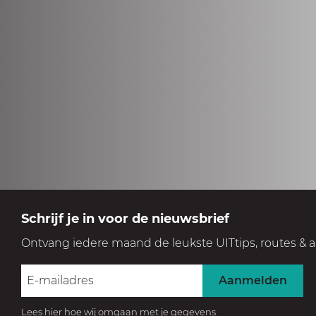
Schrijf je in voor de nieuwsbrief
Ontvang iedere maand de leukste UITtips, routes & a
Aanmelden
Lees hier hoe wij omgaan met je gegevens