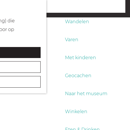
Fietsen
menu
ng) die
Wandelen
Door op
Varen
Met kinderen
Geocachen
Naar het museum
Winkelen
Eten & Drinken