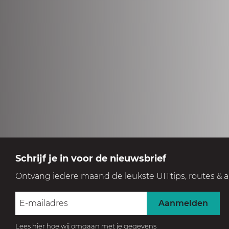
Schrijf je in voor de nieuwsbrief
Ontvang iedere maand de leukste UITtips, routes & a
Aanmelden
Lees hier hoe wij omgaan met je gegevens