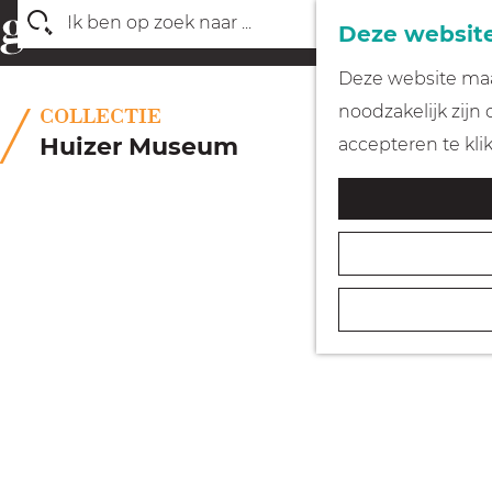
Deze website
Z
G
Deze website maak
o
a
noodzakelijk zijn
COLLECTIE
e
n
Huizer Museum
accepteren te kli
k
a
e
a
n
r
d
e
h
o
m
e
p