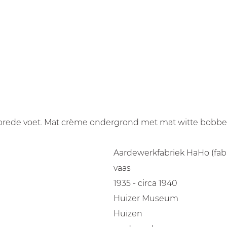
e brede voet. Mat crème ondergrond met mat witte bobbel
Aardewerkfabriek HaHo (fabr
vaas
1935 - circa 1940
Huizer Museum
Huizen