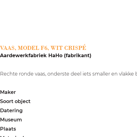
a
g
e
VAAS, MODEL F6, WIT CRISPÉ
Aardewerkfabriek HaHo (fabrikant)
Rechte ronde vaas, onderste deel iets smaller en vlakk
Maker
Soort object
Datering
Museum
Plaats