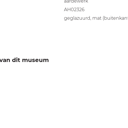
aardewerk
AH02326
geglazuurd, mat (buitenkant
e van dit museum