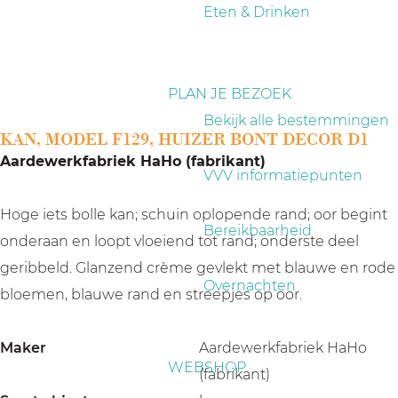
a
Eten & Drinken
g
e
PLAN JE BEZOEK
Bekijk alle bestemmingen
KAN, MODEL F129, HUIZER BONT DECOR D1
Aardewerkfabriek HaHo (fabrikant)
VVV informatiepunten
Hoge iets bolle kan; schuin oplopende rand; oor begint
Bereikbaarheid
onderaan en loopt vloeiend tot rand; onderste deel
geribbeld. Glanzend crème gevlekt met blauwe en rode
Overnachten
bloemen, blauwe rand en streepjes op oor.
Maker
Aardewerkfabriek HaHo
WEBSHOP
(fabrikant)