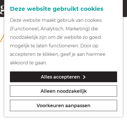
Fietsen
Deze website gebruikt cookies
menu
Z
G
Deze website maakt gebruik van cookies
o
Wandelen
a
(Functioneel, Analytisch, Marketing) die
COLLECTIE
e
n
Huizer Museum
noodzakelijk zijn om de website zo goed
k
Varen
a
mogelijk te laten functioneren. Door op
e
a
accepteren te klikken, geef je aan hiermee
n
r
Met kinderen
akkoord te gaan.
d
Alles accepteren
e
Geocachen
h
Alleen noodzakelijk
o
Naar het museum
m
Voorkeuren aanpassen
e
Winkelen
p