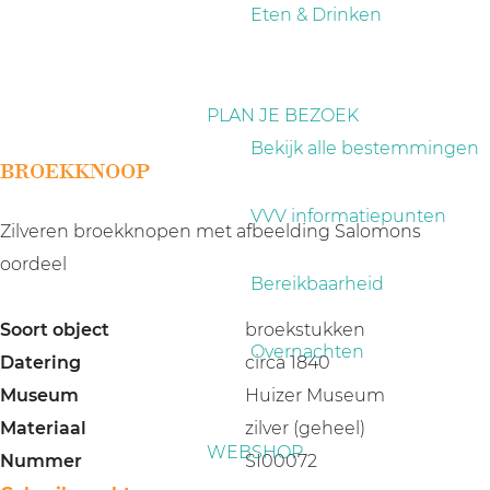
a
Eten & Drinken
g
e
PLAN JE BEZOEK
Bekijk alle bestemmingen
BROEKKNOOP
VVV informatiepunten
Zilveren broekknopen met afbeelding Salomons
oordeel
Bereikbaarheid
Soort object
broekstukken
Overnachten
Datering
circa 1840
Museum
Huizer Museum
Materiaal
zilver (geheel)
WEBSHOP
Nummer
SI00072