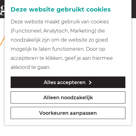
Fietsen
Deze website gebruikt cookies
menu
Z
G
Deze website maakt gebruik van cookies
o
Wandelen
a
(Functioneel, Analytisch, Marketing) die
COLLECTIE
e
n
Huizer Museum
noodzakelijk zijn om de website zo goed
k
Varen
a
mogelijk te laten functioneren. Door op
e
a
accepteren te klikken, geef je aan hiermee
n
r
Met kinderen
akkoord te gaan.
d
Alles accepteren
e
Geocachen
h
Alleen noodzakelijk
o
Naar het museum
m
Voorkeuren aanpassen
e
Winkelen
p