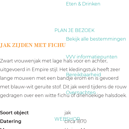
a
Eten & Drinken
g
e
PLAN JE BEZOEK
Bekijk alle bestemmingen
JAK ZIJDEN MET FICHU
VVV informatiepunten
Zwart vrouwenjak met lage hals voor en achter,
uitgevoerd in Empire stijl. Het kledingstuk heeft zeer
Bereikbaarheid
lange mouwen met een bandje erom en is gevoerd
met blauw-wit geruite stof. Dit jak werd tijdens de rouw
Overnachten
gedragen over een witte fichu of driehoekige halsdoek.
Soort object
jak
WEBSHOP
Datering
circa 1870