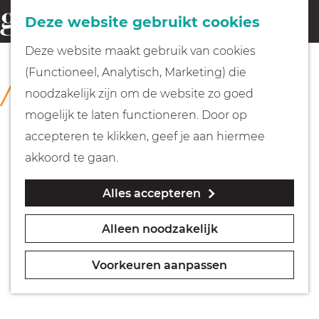
Fietsen
Deze website gebruikt cookies
menu
Z
G
Deze website maakt gebruik van cookies
o
Wandelen
a
(Functioneel, Analytisch, Marketing) die
COLLECTIE
e
n
Huizer Museum
noodzakelijk zijn om de website zo goed
k
Varen
a
mogelijk te laten functioneren. Door op
e
a
accepteren te klikken, geef je aan hiermee
n
r
Met kinderen
akkoord te gaan.
d
Alles accepteren
e
Geocachen
h
Alleen noodzakelijk
o
Naar het museum
m
Voorkeuren aanpassen
e
Winkelen
p