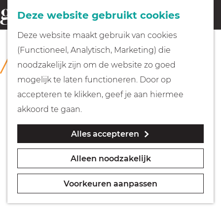
Fietsen
Deze website gebruikt cookies
menu
Z
G
Deze website maakt gebruik van cookies
o
Wandelen
a
(Functioneel, Analytisch, Marketing) die
COLLECTIE
e
n
Huizer Museum
noodzakelijk zijn om de website zo goed
k
Varen
a
mogelijk te laten functioneren. Door op
e
a
accepteren te klikken, geef je aan hiermee
n
r
Met kinderen
akkoord te gaan.
d
Alles accepteren
e
Geocachen
h
Alleen noodzakelijk
o
Naar het museum
m
Voorkeuren aanpassen
e
Winkelen
p