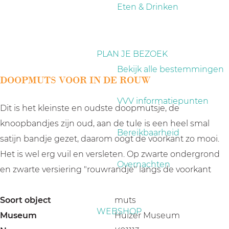
a
Eten & Drinken
g
e
PLAN JE BEZOEK
Bekijk alle bestemmingen
DOOPMUTS VOOR IN DE ROUW
VVV informatiepunten
Dit is het kleinste en oudste doopmutsje, de
knoopbandjes zijn oud, aan de tule is een heel smal
Bereikbaarheid
satijn bandje gezet, daarom oogt de voorkant zo mooi.
Het is wel erg vuil en versleten. Op zwarte ondergrond
Overnachten
en zwarte versiering "rouwrandje" langs de voorkant
Soort object
muts
WEBSHOP
Museum
Huizer Museum