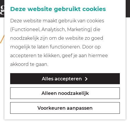
Fietsen
Deze website gebruikt cookies
menu
Z
G
Deze website maakt gebruik van cookies
o
Wandelen
a
(Functioneel, Analytisch, Marketing) die
COLLECTIE
e
n
Huizer Museum
noodzakelijk zijn om de website zo goed
k
Varen
a
mogelijk te laten functioneren. Door op
e
a
accepteren te klikken, geef je aan hiermee
n
r
Met kinderen
akkoord te gaan.
d
Alles accepteren
e
Geocachen
h
Alleen noodzakelijk
o
Naar het museum
m
Voorkeuren aanpassen
e
Winkelen
p