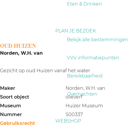
a
Eten & Drinken
g
e
PLAN JE BEZOEK
Bekijk alle bestemmingen
OUD HUIZEN
Norden, W.H. van
VVV informatiepunten
Gezicht op oud Huizen vanaf het water
Bereikbaarheid
Maker
Norden, W.H. van
Overnachten
Soort object
olieverf
Museum
Huizer Museum
Nummer
S00337
WEBSHOP
Gebruiksrecht