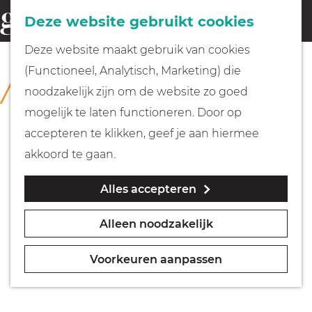
Fietsen
Deze website gebruikt cookies
menu
Z
G
Deze website maakt gebruik van cookies
o
Wandelen
a
(Functioneel, Analytisch, Marketing) die
COLLECTIE
e
n
Kasteel Museum Sypesteyn
noodzakelijk zijn om de website zo goed
k
Varen
a
mogelijk te laten functioneren. Door op
e
a
accepteren te klikken, geef je aan hiermee
n
r
Met kinderen
akkoord te gaan.
d
Alles accepteren
e
Geocachen
h
Alleen noodzakelijk
o
Naar het museum
m
Voorkeuren aanpassen
e
Winkelen
p