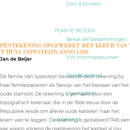
a
Eten & Drinken
g
e
PLAN JE BEZOEK
Bekijk alle bestemmingen
PENTEKENING OPGEWERKT MET KLEUR VAN '
'T HUYS SYPESTEIJN ANNO 1568'
VVV informatiepunten
Jan de Beijer
Bereikbaarheid
De familie Van Sypesteyn bewaarde deze tekening bij
haar familiepapieren als ‘bewijs’ van het bestaan van het
Overnachten
oude stamslot. De tekening is gemaakt door een
topografisch tekenaar, die in de 18de eeuw door de
Republiek reisde om allerlei oude kastelen ‘naar het
leven’ vast te leggen. De tekening is gedateerd 1749, een
WEBSHOP
jaar waarin volgens de overlevering het kasteel al zou