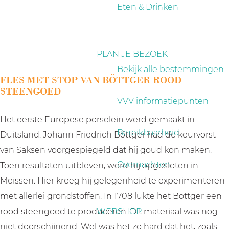
a
Eten & Drinken
g
e
PLAN JE BEZOEK
Bekijk alle bestemmingen
FLES MET STOP VAN BÖTTGER ROOD
STEENGOED
VVV informatiepunten
Het eerste Europese porselein werd gemaakt in
Bereikbaarheid
Duitsland. Johann Friedrich Böttger had de keurvorst
van Saksen voorgespiegeld dat hij goud kon maken.
Overnachten
Toen resultaten uitbleven, werd hij opgesloten in
Meissen. Hier kreeg hij gelegenheid te experimenteren
met allerlei grondstoffen. In 1708 lukte het Böttger een
rood steengoed te produceren. Dit materiaal was nog
WEBSHOP
niet doorschijnend. Wel was het zo hard dat het, zoals