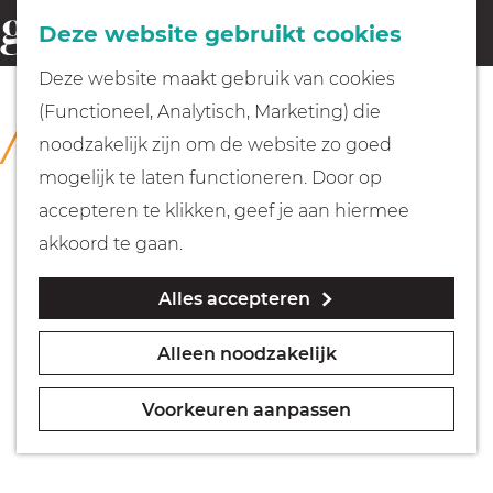
Fietsen
Deze website gebruikt cookies
menu
Z
G
Deze website maakt gebruik van cookies
o
Wandelen
a
(Functioneel, Analytisch, Marketing) die
COLLECTIE
e
n
Kasteel Museum Sypesteyn
noodzakelijk zijn om de website zo goed
k
Varen
a
mogelijk te laten functioneren. Door op
e
a
accepteren te klikken, geef je aan hiermee
n
r
Met kinderen
akkoord te gaan.
d
Alles accepteren
e
Geocachen
h
Alleen noodzakelijk
o
Naar het museum
m
Voorkeuren aanpassen
e
Winkelen
p