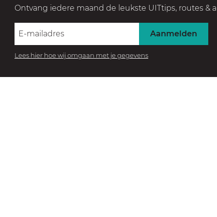
Ontvang iedere maand de leukste UITtips, routes & a
Aanmelden
Lees hier hoe wij omgaan met je gegevens
BEZOEK HET MUSEUM
Beleef de collectie
Kasteel Museum Sypesteyn