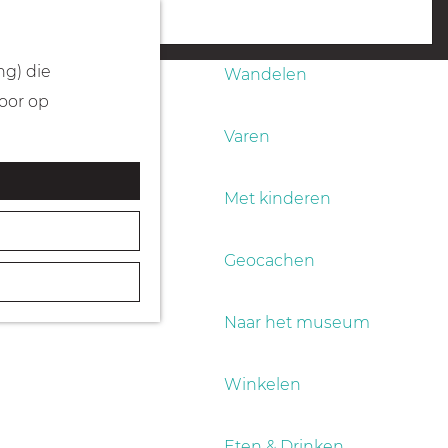
Fietsen
menu
ng) die
Wandelen
Door op
Varen
Met kinderen
Geocachen
Naar het museum
Winkelen
Eten & Drinken