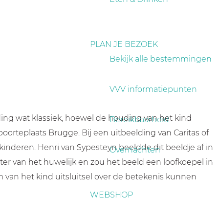
PLAN JE BEZOEK
Bekijk alle bestemmingen
VVV informatiepunten
eding wat klassiek, hoewel de houding van het kind
Bereikbaarheid
orteplaats Brugge. Bij een uitbeelding van Caritas of
kinderen. Henri van Sypesteyn beeldde dit beeldje af in
Overnachten
r van het huwelijk en zou het beeld een loofkoepel in
 van het kind uitsluitsel over de betekenis kunnen
WEBSHOP