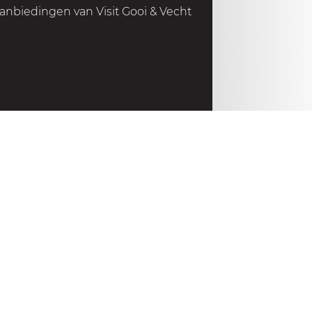
l
anbiedingen van Visit Gooi & Vecht
u
i
t