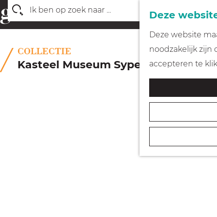
Deze website
Z
G
Deze website maak
o
a
noodzakelijk zijn
COLLECTIE
e
n
Kasteel Museum Sypesteyn
accepteren te kli
k
a
e
a
n
r
d
e
h
o
m
e
p