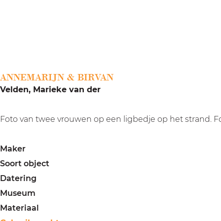
a
g
e
ANNEMARIJN & BIRVAN
Velden, Marieke van der
Foto van twee vrouwen op een ligbedje op het strand. Fo
Maker
Soort object
Datering
Museum
Materiaal