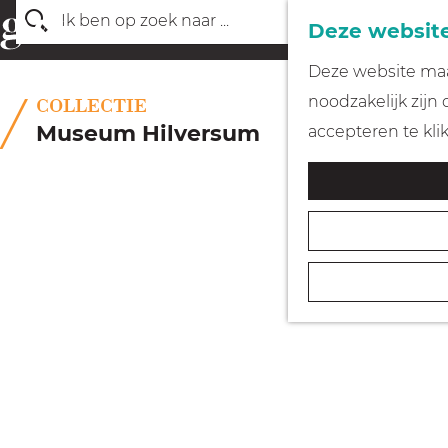
Deze website
Z
G
Deze website maak
o
a
noodzakelijk zijn
COLLECTIE
e
n
Museum Hilversum
accepteren te kli
k
a
e
a
n
r
d
e
h
o
m
e
p