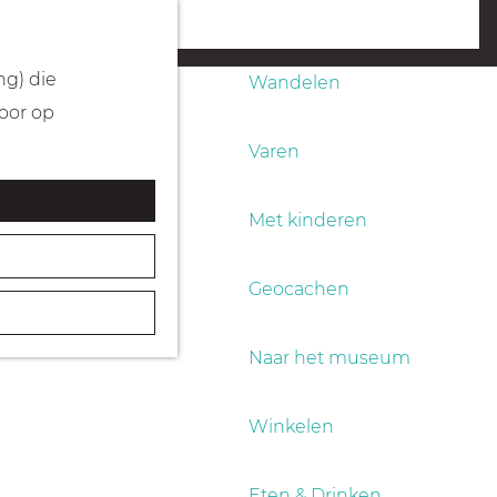
Fietsen
menu
ng) die
Wandelen
Door op
Varen
Met kinderen
Geocachen
Naar het museum
Winkelen
Eten & Drinken