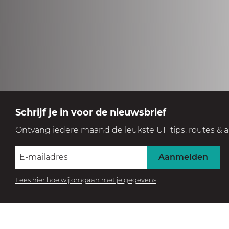
Schrijf je in voor de nieuwsbrief
Ontvang iedere maand de leukste UITtips, routes & a
Aanmelden
Lees hier hoe wij omgaan met je gegevens
BEZOEK HET MUSEUM
Beleef de collectie