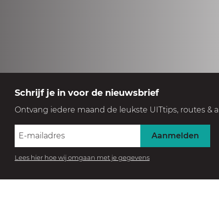
Schrijf je in voor de nieuwsbrief
Ontvang iedere maand de leukste UITtips, routes & a
Aanmelden
Lees hier hoe wij omgaan met je gegevens
BEZOEK HET MUSEUM
Beleef de collectie