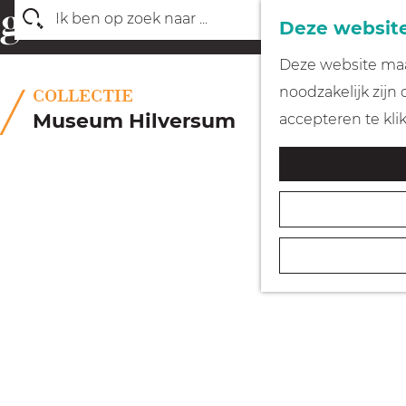
Deze website
Z
G
Deze website maak
o
a
noodzakelijk zijn
COLLECTIE
e
n
Museum Hilversum
accepteren te kli
k
a
e
a
n
r
d
e
h
o
m
e
p