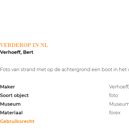
a
g
e
VERDEROP IN NL
Verhoeff, Bert
Foto van strand met op de achtergrond een boot in het 
Maker
Verhoeff
Soort object
foto
Museum
Museum 
Materiaal
forex
Gebruiksrecht