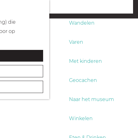
Fietsen
menu
ng) die
Wandelen
Door op
Varen
Met kinderen
Geocachen
Naar het museum
Winkelen
Eten & Drinken