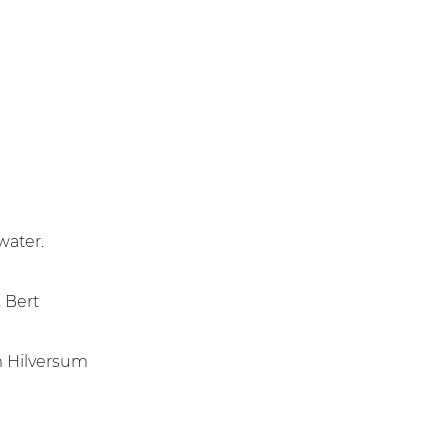
water.
, Bert
Hilversum