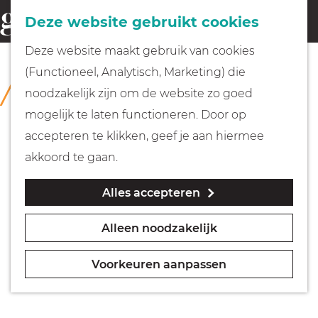
Fietsen
Deze website gebruikt cookies
menu
Z
G
Deze website maakt gebruik van cookies
o
Wandelen
a
(Functioneel, Analytisch, Marketing) die
COLLECTIE
e
n
Museum Hilversum
noodzakelijk zijn om de website zo goed
k
Varen
a
mogelijk te laten functioneren. Door op
e
a
accepteren te klikken, geef je aan hiermee
n
r
Met kinderen
akkoord te gaan.
d
Alles accepteren
e
Geocachen
h
Alleen noodzakelijk
o
Naar het museum
m
Voorkeuren aanpassen
e
Winkelen
p