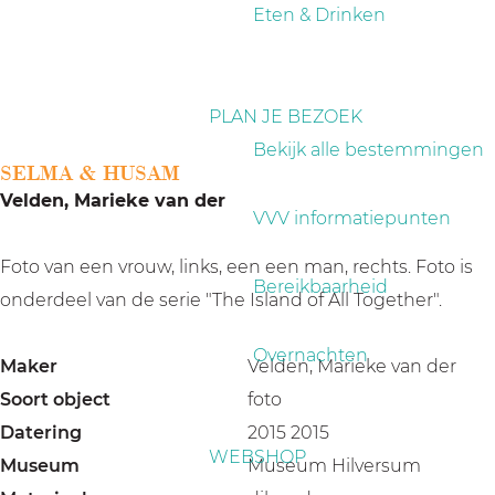
a
Eten & Drinken
g
e
PLAN JE BEZOEK
Bekijk alle bestemmingen
SELMA & HUSAM
Velden, Marieke van der
VVV informatiepunten
Foto van een vrouw, links, een een man, rechts. Foto is
Bereikbaarheid
onderdeel van de serie "The Island of All Together".
Overnachten
Maker
Velden, Marieke van der
Soort object
foto
Datering
2015 2015
WEBSHOP
Museum
Museum Hilversum