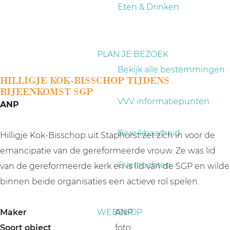
a
Eten & Drinken
g
e
PLAN JE BEZOEK
Bekijk alle bestemmingen
HILLIGJE KOK-BISSCHOP TIJDENS
BIJEENKOMST SGP
VVV informatiepunten
ANP
Bereikbaarheid
Hilligje Kok-Bisschop uit Staphorst zet zich in voor de
emancipatie van de gereformeerde vrouw. Ze was lid
Overnachten
van de gereformeerde kerk en is lid van de SGP en wilde
binnen beide organisaties een actieve rol spelen.
Maker
WEBSHOP
ANP
Soort object
foto