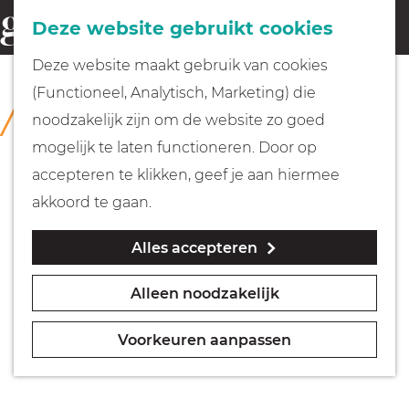
Fietsen
Deze website gebruikt cookies
menu
Z
G
Deze website maakt gebruik van cookies
o
Wandelen
a
(Functioneel, Analytisch, Marketing) die
COLLECTIE
e
n
Museum Weesp
noodzakelijk zijn om de website zo goed
k
Varen
a
mogelijk te laten functioneren. Door op
e
a
accepteren te klikken, geef je aan hiermee
n
r
Met kinderen
akkoord te gaan.
d
Alles accepteren
e
Geocachen
h
Alleen noodzakelijk
o
Naar het museum
m
Voorkeuren aanpassen
e
Winkelen
p