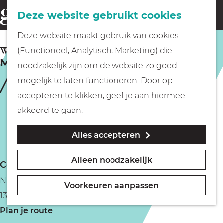
Fietsen
Deze website gebruikt cookies
menu
Z
G
Deze website maakt gebruik van cookies
o
Wandelen
a
WEESP
(Functioneel, Analytisch, Marketing) die
e
Museum Weesp
n
noodzakelijk zijn om de website zo goed
k
Varen
a
mogelijk te laten functioneren. Door op
e
a
accepteren te klikken, geef je aan hiermee
n
r
Met kinderen
akkoord te gaan.
d
Alles accepteren
e
Geocachen
h
Alleen noodzakelijk
Contact
o
Naar het museum
Nieuwstraat 41
m
Voorkeuren aanpassen
1381 BB Weesp
e
Winkelen
n
Plan je route
p