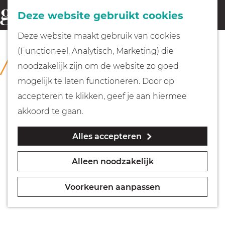
Fietsen
Deze website gebruikt cookies
menu
Z
G
Deze website maakt gebruik van cookies
o
Wandelen
a
(Functioneel, Analytisch, Marketing) die
COLLECTIE
e
n
Museum Weesp
noodzakelijk zijn om de website zo goed
k
Varen
a
mogelijk te laten functioneren. Door op
e
a
accepteren te klikken, geef je aan hiermee
n
r
Met kinderen
akkoord te gaan.
d
Alles accepteren
e
Geocachen
h
Alleen noodzakelijk
o
Naar het museum
m
Voorkeuren aanpassen
e
Winkelen
p