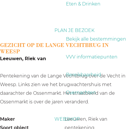
a
Eten & Drinken
g
e
PLAN JE BEZOEK
Bekijk alle bestemmingen
GEZICHT OP DE LANGE VECHTBRUG IN
WEESP
VVV informatiepunten
Leeuwen, Riek van
Bereikbaarheid
Pentekening van de Lange Vechtbrug over de Vecht in
Weesp. Links zien we het brugwachtershuis met
Overnachten
daarachter de Ossenmarkt. Het straatbeeld van de
Ossenmarkt is over de jaren veranderd.
Maker
WEBSHOP
Leeuwen, Riek van
Soort object
pentekening