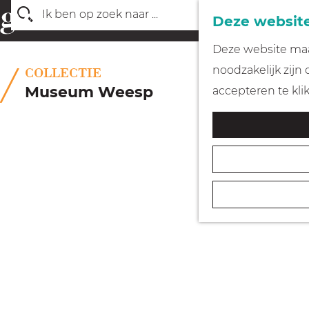
Deze website
Z
G
Deze website maak
o
a
noodzakelijk zijn
COLLECTIE
e
n
Museum Weesp
accepteren te kli
k
a
e
a
n
r
d
e
h
o
m
e
p