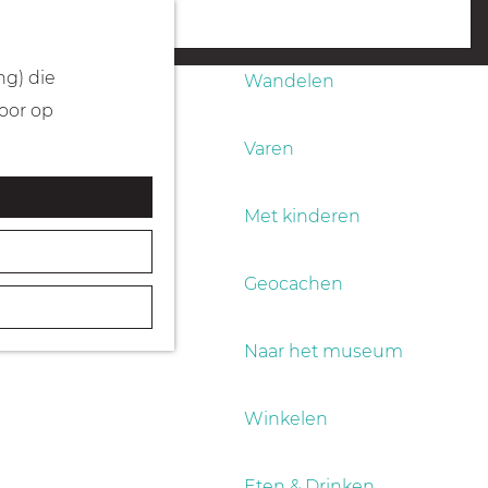
Fietsen
menu
ng) die
Wandelen
Door op
Varen
Met kinderen
Geocachen
Naar het museum
Winkelen
Eten & Drinken