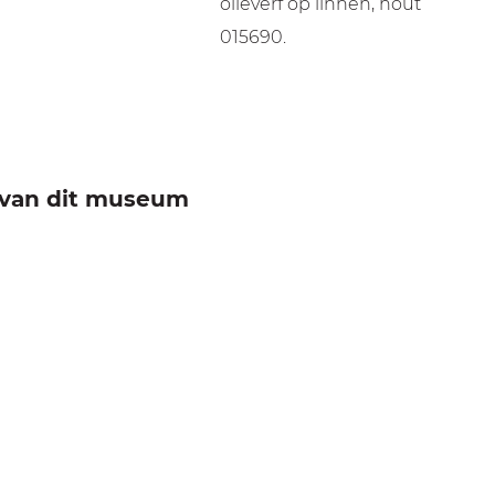
olieverf op linnen, hout
015690.
e van dit museum