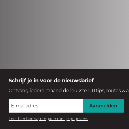
Schrijf je in voor de nieuwsbrief
Ontvang iedere maand de leukste UITtips, routes & a
Aanmelden
Lees hier hoe wij omgaan met je gegevens