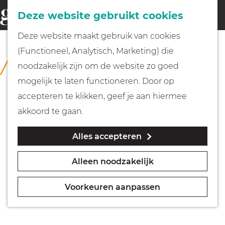
Fietsen
Deze website gebruikt cookies
menu
Z
G
Deze website maakt gebruik van cookies
o
Wandelen
a
(Functioneel, Analytisch, Marketing) die
COLLECTIE
e
n
Nederlands Vestingmuseum
noodzakelijk zijn om de website zo goed
k
Varen
a
mogelijk te laten functioneren. Door op
e
a
accepteren te klikken, geef je aan hiermee
n
r
Met kinderen
akkoord te gaan.
d
Alles accepteren
e
Geocachen
h
Alleen noodzakelijk
o
Naar het museum
m
Voorkeuren aanpassen
e
Winkelen
p