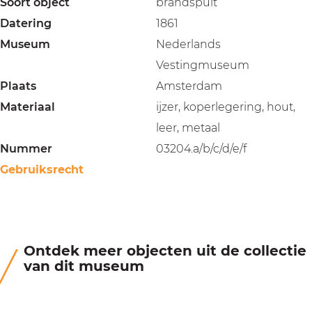
Soort object
brandspuit
Datering
1861
Museum
Nederlands
Vestingmuseum
Plaats
Amsterdam
Materiaal
ijzer, koperlegering, hout,
leer, metaal
Nummer
03204.a/b/c/d/e/f
Gebruiksrecht
Ontdek meer objecten uit de collectie
van dit museum