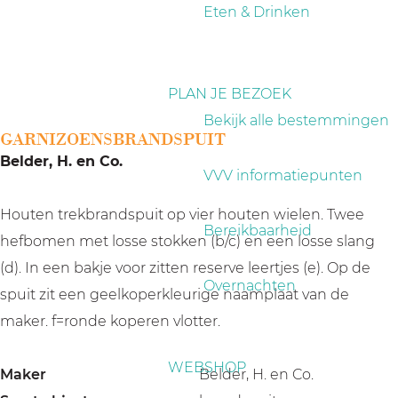
a
Eten & Drinken
g
e
PLAN JE BEZOEK
Bekijk alle bestemmingen
GARNIZOENSBRANDSPUIT
Belder, H. en Co.
VVV informatiepunten
Houten trekbrandspuit op vier houten wielen. Twee
Bereikbaarheid
hefbomen met losse stokken (b/c) en een losse slang
(d). In een bakje voor zitten reserve leertjes (e). Op de
Overnachten
spuit zit een geelkoperkleurige naamplaat van de
maker. f=ronde koperen vlotter.
WEBSHOP
Maker
Belder, H. en Co.