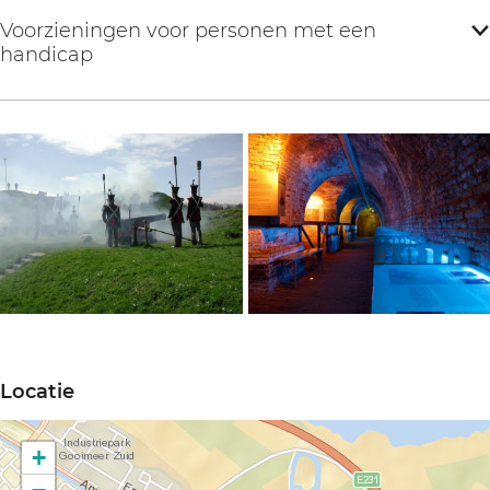
Voorzieningen voor personen met een
handicap
O
O
p
p
Locatie
e
e
n
n
+
p
p