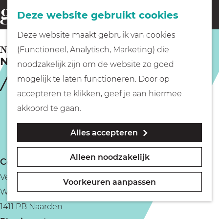
Fietsen
Deze website gebruikt cookies
menu
Z
G
Deze website maakt gebruik van cookies
o
Wandelen
a
NAARDEN
(Functioneel, Analytisch, Marketing) die
e
Nederlands Vestingmuseum
n
noodzakelijk zijn om de website zo goed
k
Varen
a
mogelijk te laten functioneren. Door op
e
a
accepteren te klikken, geef je aan hiermee
n
r
Met kinderen
akkoord te gaan.
d
Alles accepteren
e
Geocachen
h
Alleen noodzakelijk
Contact
o
Naar het museum
Vestingmuseum
m
Voorkeuren aanpassen
Westwalstraat 6
e
Winkelen
1411 PB Naarden
p