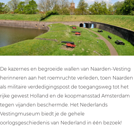
e
s
d
n
e
s
V
s
d
s
t
e
V
s
t
i
s
e
V
i
n
t
s
e
n
g
i
t
s
g
m
n
i
t
m
u
g
n
i
u
De kazernes en begroeide wallen van Naarden-Vesting
s
m
g
n
s
herinneren aan het roemruchte verleden, toen Naarden
e
u
m
g
e
als militaire verdedigingspost de toegangsweg tot het
u
s
u
m
u
rijke gewest Holland en de koopmansstad Amsterdam
m
e
s
u
m
tegen vijanden beschermde. Het Nederlands
u
e
s
Vestingmuseum biedt je de gehele
m
u
e
oorlogsgeschiedenis van Nederland in één bezoek!
m
u