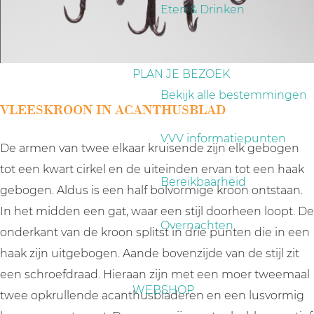
a
Eten & Drinken
g
e
PLAN JE BEZOEK
Bekijk alle bestemmingen
VLEESKROON IN ACANTHUSBLAD
VVV informatiepunten
De armen van twee elkaar kruisende zijn elk gebogen
tot een kwart cirkel en de uiteinden ervan tot een haak
Bereikbaarheid
gebogen. Aldus is een half bolvormige kroon ontstaan.
In het midden een gat, waar een stijl doorheen loopt. De
Overnachten
onderkant van de kroon splitst in drie punten die in een
haak zijn uitgebogen. Aande bovenzijde van de stijl zit
een schroefdraad. Hieraan zijn met een moer tweemaal
WEBSHOP
twee opkrullende acanthusbladeren en een lusvormig