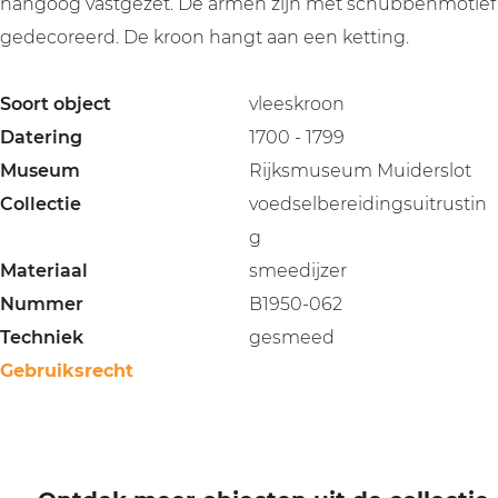
hangoog vastgezet. De armen zijn met schubbenmotief
gedecoreerd. De kroon hangt aan een ketting.
Soort object
vleeskroon
Datering
1700 - 1799
Museum
Rijksmuseum Muiderslot
Collectie
voedselbereidingsuitrustin
g
Materiaal
smeedijzer
Nummer
B1950-062
Techniek
gesmeed
Gebruiksrecht