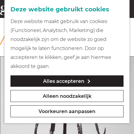
Fietsen
Deze website gebruikt cookies
menu
Z
G
Deze website maakt gebruik van cookies
o
Wandelen
a
(Functioneel, Analytisch, Marketing) die
COLLECTIE
e
n
Rijksmuseum Muiderslot
noodzakelijk zijn om de website zo goed
k
Varen
a
mogelijk te laten functioneren. Door op
e
a
accepteren te klikken, geef je aan hiermee
n
r
Met kinderen
akkoord te gaan.
d
Alles accepteren
e
Geocachen
h
Alleen noodzakelijk
o
Naar het museum
m
Voorkeuren aanpassen
e
Winkelen
p